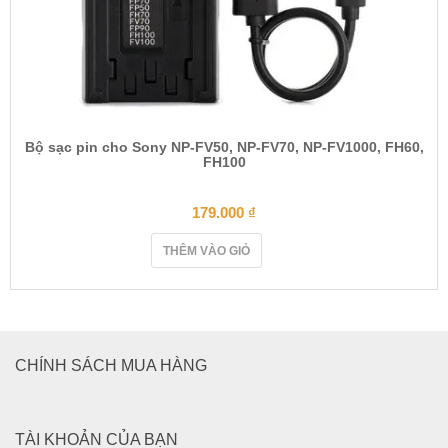
Bộ sạc pin cho Sony NP-FV50, NP-FV70, NP-FV1000, FH60,
FH100
179.000
₫
THÊM VÀO GIỎ
CHÍNH SÁCH MUA HÀNG
TÀI KHOẢN CỦA BẠN