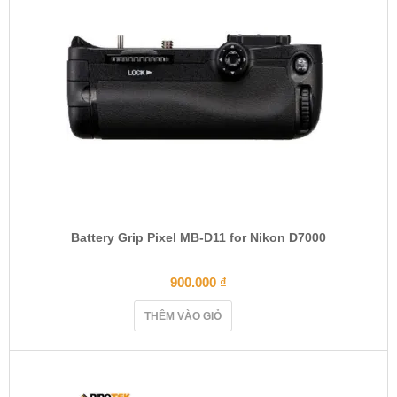
n
Battery Grip Pixel MB-D11 for Nikon D7000
900.000
₫
THÊM VÀO GIỎ