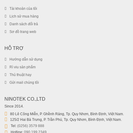
Tài khoản của tôi
Lịch sử mua hàng
Danh sách đổi trả
Sơ đồ trang web
HỖ TRỢ
Hướng dẫn sử dụng
Rì viu sản phẩm
Thủ thuật hay
Gửi mail chúng tôi
NINOTEK CO.,LTD
Since 2014.
80 Lê Công Miễn, P. Ghềnh Ráng, Tp. Quy Nhơn, Bình Định, Việt Nam.
125/2 Hai Bà Trưng, P. Trần Phú, Tp. Quy Nhơn, Bình Định, Việt Nam.
Tel:
(0256) 3579 888
Hotline:
090 199 2349