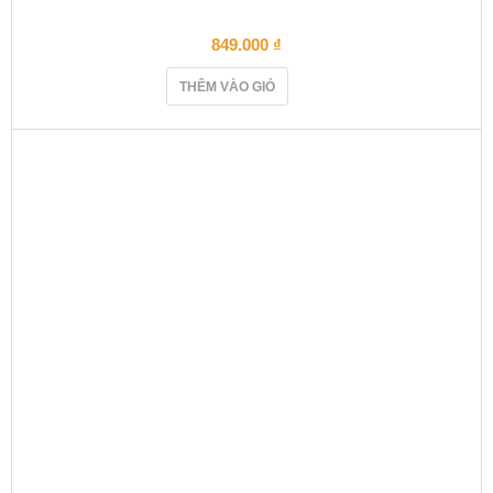
849.000
₫
THÊM VÀO GIỎ