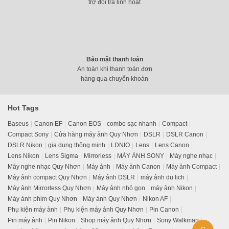
trợ đổi trả linh hoạt
Bảo mật thanh toán
An toàn khi thanh toán đơn
hàng qua chuyển khoản
Hot Tags
Baseus
Canon EF
Canon EOS
combo sạc nhanh
Compact
Compact Sony
Cửa hàng máy ảnh Quy Nhơn
DSLR
DSLR Canon
DSLR Nikon
gia dụng thông minh
LDNIO
Lens
Lens Canon
Lens Nikon
Lens Sigma
Mirrorless
MÁY ẢNH SONY
Máy nghe nhạc
Máy nghe nhạc Quy Nhơn
Máy ảnh
Máy ảnh Canon
Máy ảnh Compact
Máy ảnh compact Quy Nhơn
Máy ảnh DSLR
máy ảnh du lịch
Máy ảnh Mirrorless Quy Nhơn
Máy ảnh nhỏ gọn
máy ảnh Nikon
Máy ảnh phim Quy Nhơn
Máy ảnh Quy Nhơn
Nikon AF
Phụ kiện máy ảnh
Phụ kiện máy ảnh Quy Nhơn
Pin Canon
Pin máy ảnh
Pin Nikon
Shop máy ảnh Quy Nhơn
Sony Walkman