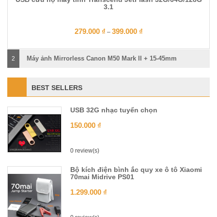
3.1
279.000
₫
399.000
₫
–
Máy ảnh Mirrorless Canon M50 Mark II + 15-45mm
2
BEST SELLERS
USB 32G nhạc tuyển chọn
150.000
₫
0 review(s)
Bộ kích điện bình ắc quy xe ô tô Xiaomi
70mai Midrive PS01
1.299.000
₫