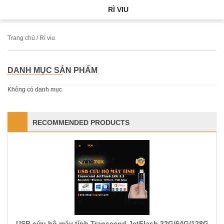
RÌ VIU
Trang chủ
/ Rì viu
DANH MỤC SẢN PHẨM
Không có danh mục
RECOMMENDED PRODUCTS
USB cứu hộ máy tính Transcend JetFlash 32G/64G/128G