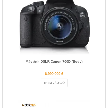
Máy ành DSLR Canon 700D (Body)
6.990.000
₫
THÊM VÀO GIỎ