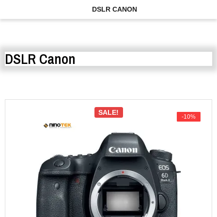
DSLR CANON
DSLR Canon
SALE!
-10%
-10%