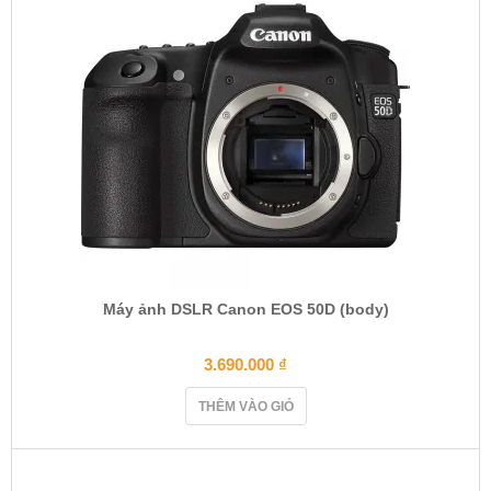
Máy ảnh DSLR Canon EOS 50D (body)
3.690.000
₫
THÊM VÀO GIỎ