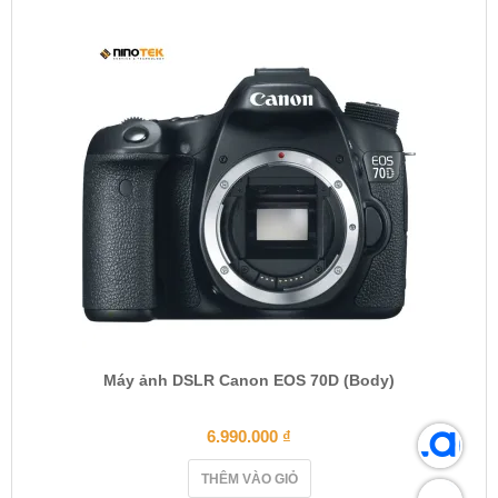
Máy ảnh DSLR Canon EOS 70D (Body)
6.990.000
₫
THÊM VÀO GIỎ