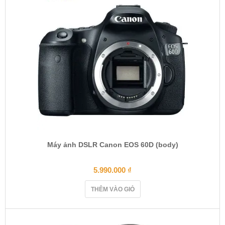
Máy ảnh DSLR Canon EOS 60D (body)
5.990.000
₫
THÊM VÀO GIỎ