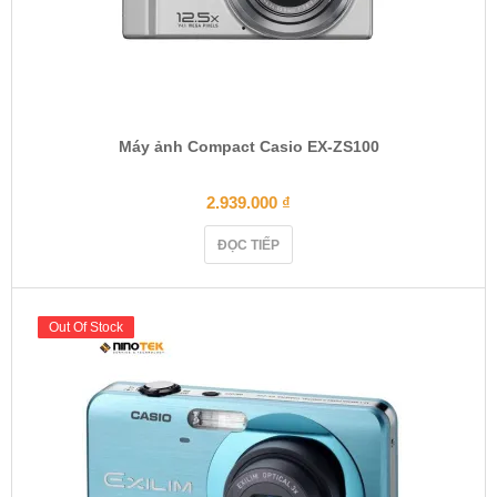
Máy ảnh Compact Casio EX-ZS100
2.939.000
₫
ĐỌC TIẾP
Out Of Stock
Out Of Stock