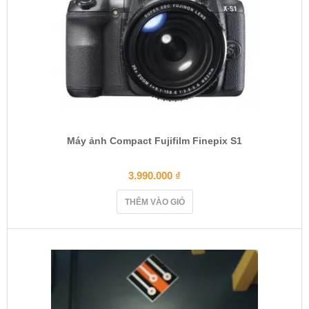
Máy ảnh Compact Fujifilm Finepix S1
3.990.000
₫
THÊM VÀO GIỎ