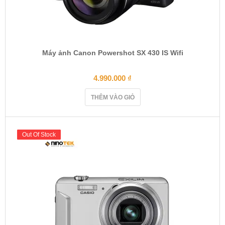
Máy ảnh Canon Powershot SX 430 IS Wifi
4.990.000
₫
THÊM VÀO GIỎ
Out Of Stock
Out Of Stock