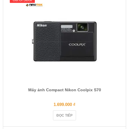
Out Of Stock
Out Of Stock
Máy ảnh Compact Nikon Coolpix S70
1.699.000
₫
ĐỌC TIẾP