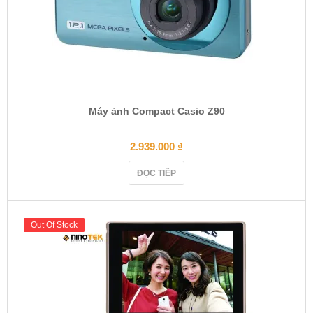
Máy ảnh Compact Casio Z90
2.939.000
₫
ĐỌC TIẾP
Out Of Stock
Out Of Stock