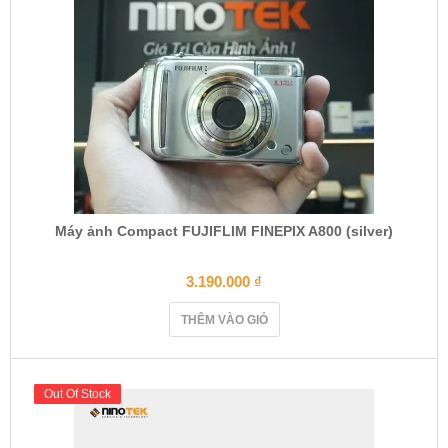
Máy ảnh Compact FUJIFLIM FINEPIX A800 (silver)
3.190.000
₫
THÊM VÀO GIỎ
Out Of Stock
Out Of Stock