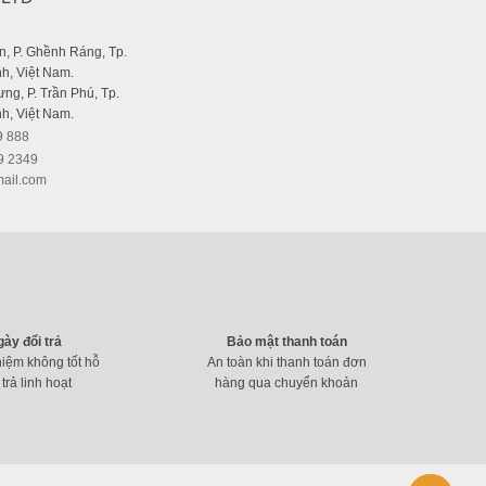
, P. Ghềnh Ráng, Tp.
h, Việt Nam.
ng, P. Trần Phú, Tp.
h, Việt Nam.
9 888
9 2349
ail.com
gày đổi trả
Bảo mật thanh toán
hiệm không tốt hỗ
An toàn khi thanh toán đơn
 trả linh hoạt
hàng qua chuyển khoản