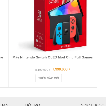
me
Máy Nintendo Switch OLED Mod Chip Full Games
7.990.000
₫
8.190.000
₫
THÊM VÀO GIỎ
 BẠN
HỖ TRỢ
NINOTEK CO.