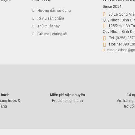
Since 2014.
Hướng dẫn sử dụng
80 Lê Công Miễn
Rì viu sản phẩm
Quy Nhơn, Bình Địn
125/2 Hai Bà Trư
Thủ thuật hay
Quy Nhơn, Bình Địn
Gửi mail chúng tôi
Tel:
(0256) 357
Hotline:
090 19
ninotekshop@gm
o hành
Miễn phí vận chuyển
14 n
hàng trước &
Freeship nội thành
Với trải ng
hàng
trợ đổi