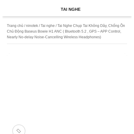
TAI NGHE
Trang chủ
/
ninotek
/
Tai nghe
/ Tai Nghe Chụp Tai Không Dây, Chống Ồn
Chủ Động Baseus Bowie H1 ANC ( Bluetooth 5.2 , GPS – APP Control,
Nearly No-delay Noise-Cancelling Wireless Headphones)
SALE!
-7%