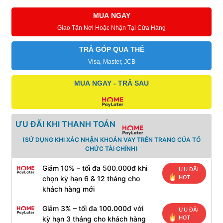
MUA NGAY
Giao Tận Nơi Hoặc Nhận Tại Cửa Hàng
TRẢ GÓP QUA THẺ
Visa, Master, JCB
MUA NGAY - TRẢ SAU
ƯU ĐÃI KHI THANH TOÁN
(SỬ DỤNG KHI XÁC NHẬN KHOẢN VAY TRÊN TRANG CỦA TỔ
CHỨC TÀI CHÍNH)
Giảm 10% – tối đa 500.000đ khi
ƯU ĐÃI
HOT
chọn kỳ hạn 6 & 12 tháng cho
khách hàng mới
Giảm 3% – tối đa 100.000đ với
ƯU ĐÃI
HOT
kỳ hạn 3 tháng cho khách hàng