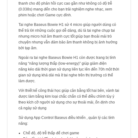
thanh cho độ phản hồi cực cao gần như không có độ trễ
(0.038s) mang đến cho bạn trải nghiệm nghe nhạc, xem
phim hoặc chơi Game cực đỉnh.
Tai nghe Baseus Bowie H1 sử 4 micro giúp người dùng có
thể trả lời những cuộc gọi dễ dàng, dù là tai nghe chụp tai
nhưng micro hút âm thanh cực tốt giúp bạn thoải mái trò
chuyện nhưng vẫn đảm bảo âm thanh không bị ảnh hưởng
bởi tạp âm.
Ngoài ra tai nghe Baseus Bowie H1 còn được trang bị tính
năng “năng lượng thấp (low-energy)” giúp giảm điện
năng kéo dài thời gian sử dụng liên tục lên đến 70h một thời
gian sử dụng khá dài mà ít tai nghe trên thị trường có thể
làm được.
Với thiết kế công thái học giúp cân bằng tốt hai bên, vành tai
được làm bằng kim loại chắc chắn có thể điều chỉnh tùy ý
theo kích cỡ người sử dụng cho sự thoải mái, ổn định cho
cả ngày sử dụng
Sử dụng App Control Baseus điều khiển , quản lý các tính
năng:
Chế độ, độ trễ thấp để chơi game