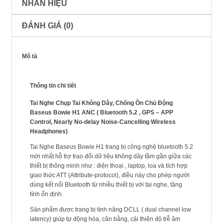
NHÃN HIỆU
ĐÁNH GIÁ (0)
Mô tả
Thông tin chi tiết
Tai Nghe Chụp Tai Không Dây, Chống Ồn Chủ Động
Baseus Bowie H1 ANC ( Bluetooth 5.2 , GPS – APP
Control, Nearly No-delay Noise-Cancelling Wireless
Headphones)
Tai Nghe Baseus Bowie H1 trang bị công nghệ bluetooth 5.2
mới nhất hỗ trợ trao đổi dữ liệu không dây tầm gần giữa các
thiết bị thông minh như : điện thoại , laptop, loa và tích hợp
giao thức ATT (Attribute-protocol), điều này cho phép người
dùng kết nối Bluetooth từ nhiều thiết bị với tai nghe, tăng
tính ổn định.
Sản phẩm được trang bị tính năng DCLL ( dual channel low
latency) giúp tự động hóa, cân bằng, cải thiện độ trễ âm