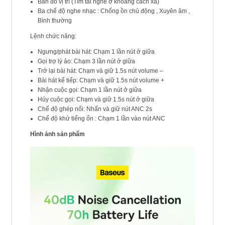
Bản đồ vị trí (Tìm tai nghe ở khoảng cách xa)
Ba chế độ nghe nhạc : Chống ồn chủ động , Xuyên âm ,
Bình thường
Lệnh chức năng:
Ngưng/phát bài hát: Chạm 1 lần nút ở giữa
Gọi trợ lý ảo: Chạm 3 lần nút ở giữa
Trở lại bài hát: Chạm và giữ 1.5s nút volume –
Bài hát kế tiếp: Chạm và giữ 1.5s nút volume +
Nhận cuộc gọi: Chạm 1 lần nút ở giữa
Hủy cuộc gọi: Chạm và giữ 1.5s nút ở giữa
Chế độ ghép nối: Nhấn và giữ nút ANC 2s
Chế độ khử tiếng ổn : Chạm 1 lần vào nút ANC
Hình ảnh sản phẩm