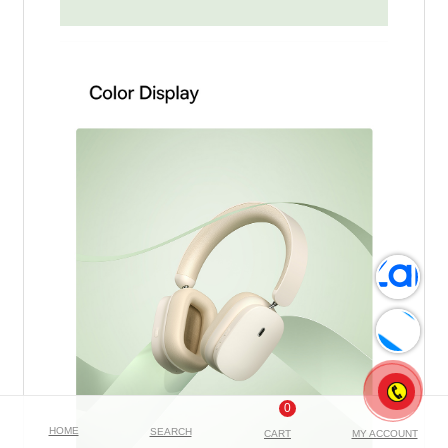
0
HOME
SEARCH
CART
MY ACCOUNT