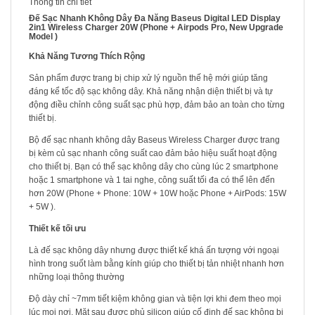
Thông tin chi tiết
Đế Sạc Nhanh Không Dây Đa Năng Baseus Digital LED Display
2in1 Wireless Charger 20W (Phone + Airpods Pro, New Upgrade
Model )
Khả Năng Tương Thích Rộng
Sản phẩm được trang bị chip xử lý nguồn thế hệ mới giúp tăng
đáng kể tốc độ sạc không dây. Khả năng nhận diện thiết bị và tự
động điều chỉnh công suất sạc phù hợp, đảm bảo an toàn cho từng
thiết bị.
Bộ đế sạc nhanh không dây Baseus Wireless Charger được trang
bị kèm củ sạc nhanh công suất cao đảm bảo hiệu suất hoạt động
cho thiết bị. Bạn có thể sạc không dây cho cùng lúc 2 smartphone
hoặc 1 smartphone và 1 tai nghe, công suất tối đa có thể lên đến
hơn 20W (Phone + Phone: 10W + 10W hoặc Phone + AirPods: 15W
+ 5W ).
Thiết kế tối ưu
Là đế sạc không dây nhưng được thiết kế khá ấn tượng với ngoại
hình trong suốt làm bằng kính giúp cho thiết bị tản nhiệt nhanh hơn
những loại thông thường
Độ dày chỉ ~7mm tiết kiệm không gian và tiện lợi khi đem theo mọi
lúc mọi nơi. Mặt sau được phủ silicon giúp cố định đế sạc không bị