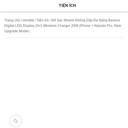
TIỆN ÍCH
Trang chủ
/
ninotek
/
Tiện ích
/ Đế Sạc Nhanh Không Dây Đa Năng Baseus
Digital LED Display 2in1 Wireless Charger 20W (Phone + Airpods Pro, New
Upgrade Model）
🔍