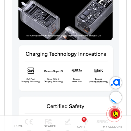
0
HOME
SEARCH
CART
MY ACCOUNT