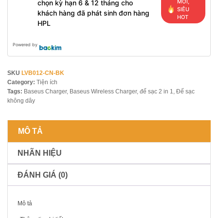
MỚI,
chọn kỳ hạn 6 & 12 tháng cho
SIÊU
khách hàng đã phát sinh đơn hàng
HOT
HPL
Powered by
SKU
LVB012-CN-BK
Category:
Tiện ích
Tags:
Baseus Charger
,
Baseus Wireless Charger
,
đế sạc 2 in 1
,
Đế sạc
không dây
MÔ TẢ
NHÃN HIỆU
ĐÁNH GIÁ (0)
Mô tả