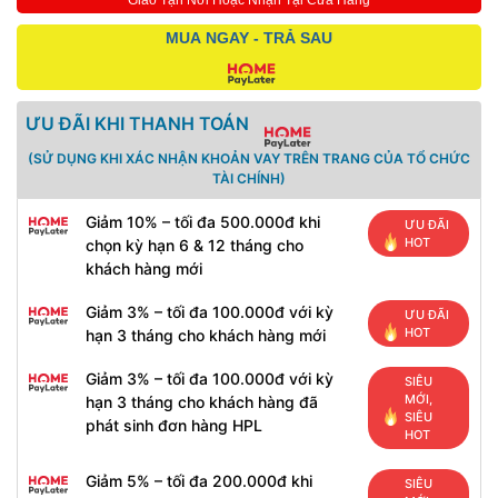
Giao Tận Nơi Hoặc Nhận Tại Cửa Hàng
MUA NGAY - TRẢ SAU
ƯU ĐÃI KHI THANH TOÁN
(SỬ DỤNG KHI XÁC NHẬN KHOẢN VAY TRÊN TRANG CỦA TỔ CHỨC
TÀI CHÍNH)
Giảm 10% – tối đa 500.000đ khi
ƯU ĐÃI
HOT
chọn kỳ hạn 6 & 12 tháng cho
khách hàng mới
Giảm 3% – tối đa 100.000đ với kỳ
ƯU ĐÃI
HOT
hạn 3 tháng cho khách hàng mới
Giảm 3% – tối đa 100.000đ với kỳ
SIÊU
MỚI,
hạn 3 tháng cho khách hàng đã
SIÊU
phát sinh đơn hàng HPL
HOT
Giảm 5% – tối đa 200.000đ khi
SIÊU