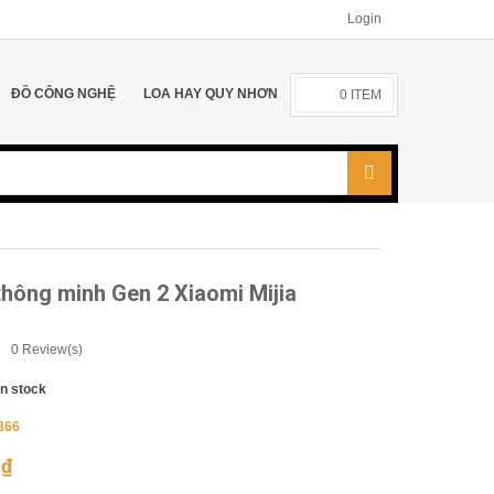
Login
ĐỒ CÔNG NGHỆ
LOA HAY QUY NHƠN
0
ITEM
hông minh Gen 2 Xiaomi Mijia
0
Review(s)
In stock
366
0
₫