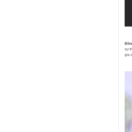
Đồng
sự t
gia 