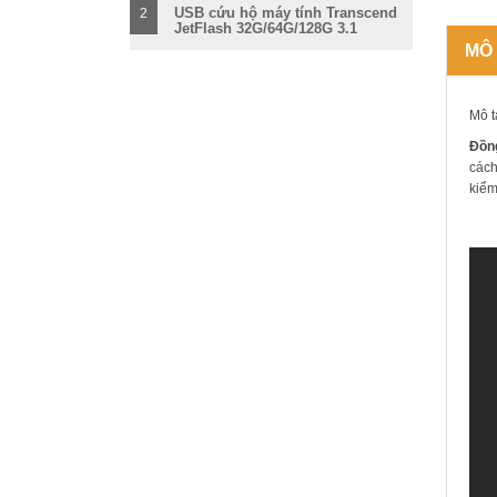
USB cứu hộ máy tính Transcend
2
JetFlash 32G/64G/128G 3.1
MÔ
Mô t
Đồng
cách
kiểm