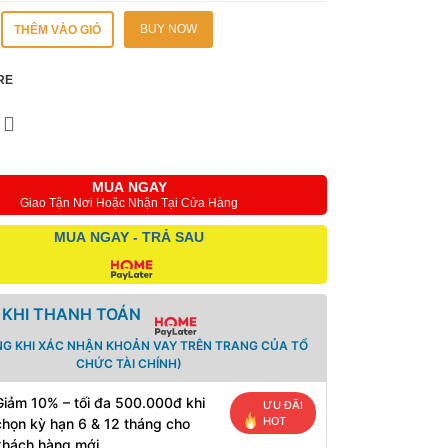
BUY NOW
THÊM VÀO GIỎ
RE
MUA NGAY
Giao Tận Nơi Hoặc Nhận Tại Cửa Hàng
MUA NGAY - TRẢ SAU
 KHI THANH TOÁN
NG KHI XÁC NHẬN KHOẢN VAY TRÊN TRANG CỦA TỔ
CHỨC TÀI CHÍNH)
Giảm 10% – tối đa 500.000đ khi
ƯU ĐÃI
HOT
chọn kỳ hạn 6 & 12 tháng cho
khách hàng mới