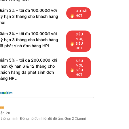
Giảm 3% – tối đa 100.000đ với
ƯU ĐÃI
HOT
kỳ hạn 3 tháng cho khách hàng
mới
Giảm 3% – tối đa 100.000đ với
SIÊU
MỚI,
kỳ hạn 3 tháng cho khách hàng
SIÊU
đã phát sinh đơn hàng HPL
HOT
Giảm 5% – tối đa 200.000đ khi
SIÊU
MỚI,
chọn kỳ hạn 6 & 12 tháng cho
SIÊU
khách hàng đã phát sinh đơn
HOT
hàng HPL
66
iện ích
 thông minh
,
Đồng hồ đo nhiệt độ độ ẩm
,
Gen 2 Xiaomi