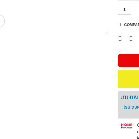
🔍
COMPA
ƯU ĐÃI
(SỬ DỤ