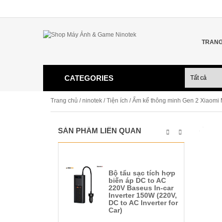
TRANG
CATEGORIES
Trang chủ
/
ninotek
/
Tiện ích
/ Ẩm kế thông minh Gen 2 Xiaomi M
SẢN PHẨM LIÊN QUAN
Bộ tẩu sạc tích hợp
biến áp DC to AC
220V Baseus In-car
Inverter 150W (220V,
DC to AC Inverter for
Car)