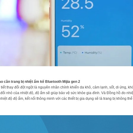
ao cần trang bị nhiệt ẩm kế Bluetooth Mijia gen 2
 tiết thay đổi đột ngột là nguyên nhân chính khiến da khô, cảm lạnh, sốt, di ứng, k
 đổi nhỏ của nhiệt độ, độ ẩm sẽ giúp bảo vệ sức khỏe gia đình. Và Đồng hồ đo nhiệ
nhiệt độ độ ẩm, kết nối thông minh với các thiết bị gia dụng sẽ là trang bị không th