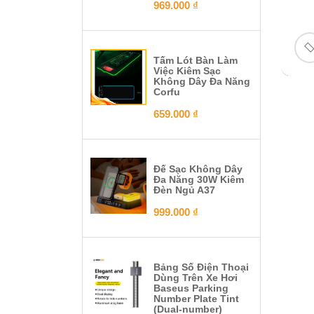
969.000
₫
Tấm Lót Bàn Làm
Việc Kiêm Sạc
Không Dây Đa Năng
Corfu
659.000
₫
Đế Sạc Không Dây
Đa Năng 30W Kiêm
Đèn Ngủ A37
999.000
₫
Bảng Số Điện Thoại
Dùng Trên Xe Hơi
Baseus Parking
Number Plate Tint
(Dual-number)