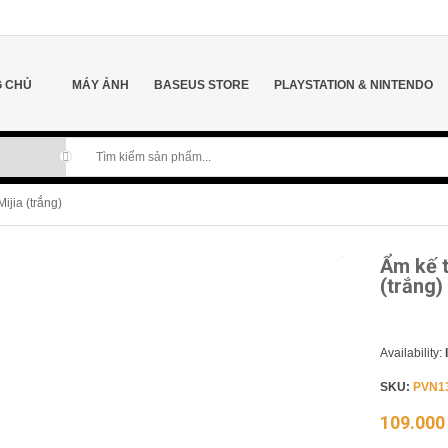
 CHỦ
MÁY ẢNH
BASEUS STORE
PLAYSTATION & NINTENDO
ijia (trắng)
Ẩm kế t
(trắng)
Availability:
SKU:
PVN1
109.00