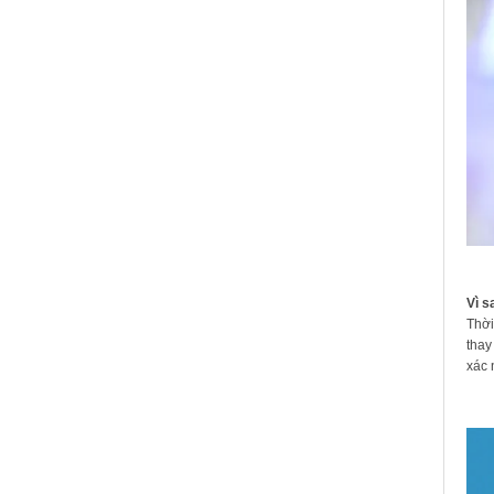
Vì s
Thời
thay
xác 