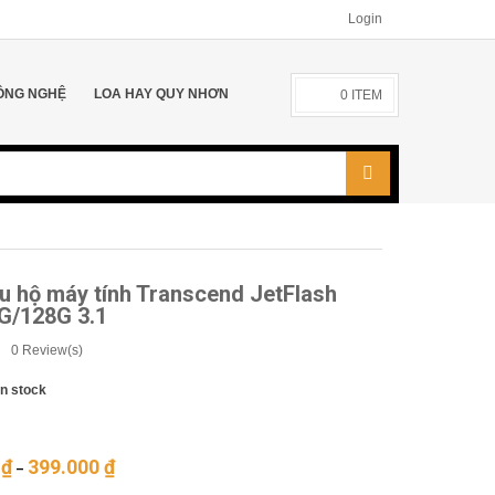
Login
ÔNG NGHỆ
LOA HAY QUY NHƠN
0
ITEM
u hộ máy tính Transcend JetFlash
G/128G 3.1
0
Review(s)
In stock
0
₫
399.000
₫
–