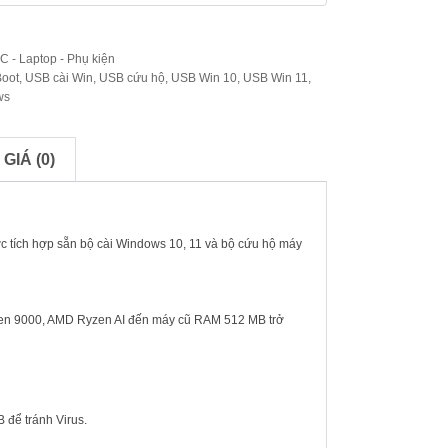
C - Laptop - Phụ kiện
oot
,
USB cài Win
,
USB cứu hộ
,
USB Win 10
,
USB Win 11
,
ws
GIÁ (0)
c tích hợp sẵn bộ cài Windows 10, 11 và bộ cứu hộ máy
Ryzen 9000, AMD Ryzen AI đến máy cũ RAM 512 MB trở
 để tránh Virus.