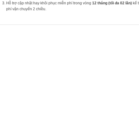
Hỗ trợ cập nhật hay khôi phục miễn phí trong vòng
12 tháng (tối đa 02 lần)
kể t
phí vận chuyển 2 chiều.
PHẨM LIÊN QUAN
SALE!