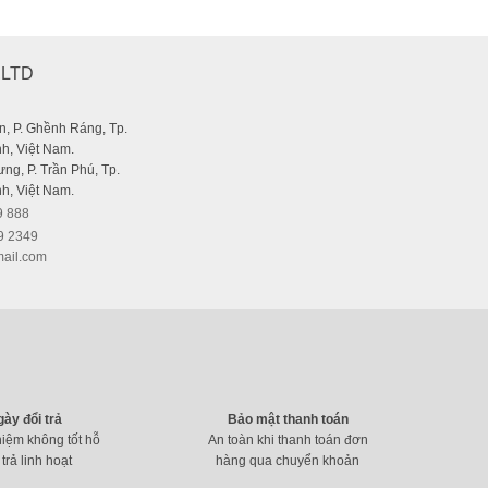
Tăng giảm âm lượng – Jack 3.5 và Jack US
,LTD
, P. Ghềnh Ráng, Tp.
h, Việt Nam.
ng, P. Trần Phú, Tp.
h, Việt Nam.
9 888
9 2349
ail.com
gày đổi trả
Bảo mật thanh toán
hiệm không tốt hỗ
An toàn khi thanh toán đơn
 trả linh hoạt
hàng qua chuyển khoản