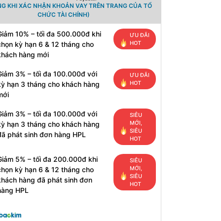
NG KHI XÁC NHẬN KHOẢN VAY TRÊN TRANG CỦA TỔ
CHỨC TÀI CHÍNH)
Giảm 10% – tối đa 500.000đ khi
ƯU ĐÃI
HOT
chọn kỳ hạn 6 & 12 tháng cho
khách hàng mới
Giảm 3% – tối đa 100.000đ với
ƯU ĐÃI
HOT
kỳ hạn 3 tháng cho khách hàng
mới
Giảm 3% – tối đa 100.000đ với
SIÊU
MỚI,
kỳ hạn 3 tháng cho khách hàng
SIÊU
đã phát sinh đơn hàng HPL
HOT
Giảm 5% – tối đa 200.000đ khi
SIÊU
MỚI,
chọn kỳ hạn 6 & 12 tháng cho
SIÊU
khách hàng đã phát sinh đơn
HOT
hàng HPL