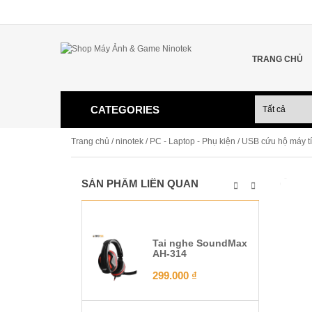
TRANG CHỦ
CATEGORIES
Trang chủ
/
ninotek
/
PC - Laptop - Phụ kiện
/ USB cứu hộ máy t
SẢN PHẨM LIÊN QUAN
Tai nghe SoundMax
AH-314
299.000
₫