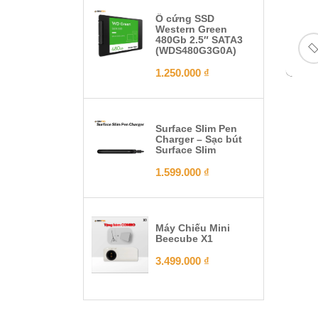
Ổ cứng SSD
Western Green
480Gb 2.5″ SATA3
(WDS480G3G0A)
1.250.000
₫
Surface Slim Pen
Charger – Sạc bút
Surface Slim
1.599.000
₫
Máy Chiếu Mini
Beecube X1
3.499.000
₫