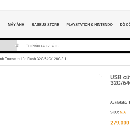
MÁY ẢNH
BASEUS STORE
PLAYSTATION & NINTENDO
ĐỒ C
ính Transcend JetFlash 32G/64G/128G 3.1
USB cứ
Bán chạy
32G/64
Availability:
SKU:
N/A
279.00