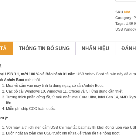
SKU
N/A
Category:
P
Tags:
USB B
USB Windo
 TẢ
THÔNG TIN BỔ SUNG
NHÃN HIỆU
ĐÁNH 
ả
oại USB 3.1, mới 100 % và Bảo hành 01 năm.
USB Anhdv Boot cài win này đã đượ
ính
Anhdv Boot
mới nhất.
Mua về cắm vào máy tính là dùng ngay, có sẵn Anhdv Boot.
Các bộ cài Windows 10, Windows 11, Offices và full ứng dụng cần thiết.
Tương thích phần cứng tốt, từ mới nhất Intel Core Ultra, Intel Gen 14, AMD 
lên.
Miễn phí ship COD toàn quốc.
ưu ý:
Với máy lạ thì chỉ nên cắm USB khi máy tắt, bật máy thì khởi động luôn vào USB
Luôn ngắt an toàn cho USB trước khi rút ra để tránh lỗi file hỏng boot.