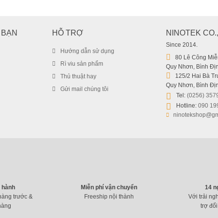
Tai nghe chuyên game thủ Dolby A65 ( Misde ) – Tích hợp Mic – 
 BẠN
HỖ TRỢ
NINOTEK CO.
99.000
₫
159.000
Since 2014.
₫
Hướng dẫn sử dụng
80 Lê Công Miễn
Rì viu sản phẩm
Quy Nhơn, Bình Địn
125/2 Hai Bà Trư
Thủ thuật hay
Quy Nhơn, Bình Địn
Gửi mail chúng tôi
Tel:
(0256) 357
Hotline:
090 19
ninotekshop@gm
o hành
Miễn phí vận chuyển
14 n
hàng trước &
Freeship nội thành
Với trải ng
hàng
trợ đổi