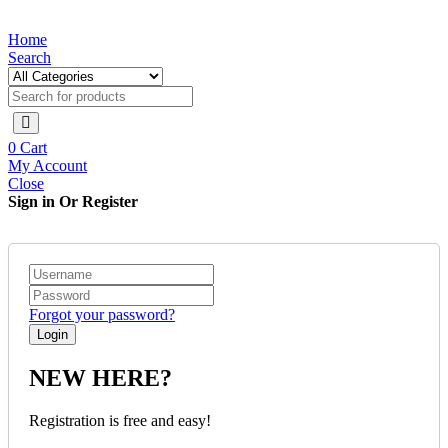
Home
Search
Quick View
Bút cảm ứng Baseus Smooth Writing Capacitive Stylus
dùng cho iPad Pro/ Smartphone/ Tablet Android (Active +
Passive Version, Magnetic Adsorption, Tilt & Strength
0
Cart
sensitive)
My Account
Close
Sign in Or Register
799.000
₫
Forgot your password?
NEW HERE?
Registration is free and easy!