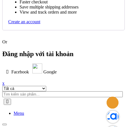
Faster checkout
Save multiple shipping addresses
View and track orders and more
Create an account
Quick View
Bảng Số Điện Thoại Dùng Trên Xe Hơi Baseus Parking
Number Plate Tint (Dual-number)
Or
Đăng nhập với tài khoản
199.000
₫
Facebook
Google
x
Menu
Toggle