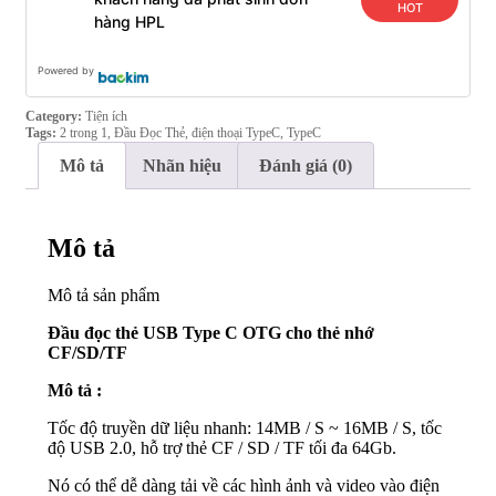
HOT
hàng HPL
Powered by
Category:
Tiện ích
Tags:
2 trong 1
,
Đầu Đọc Thẻ
,
điện thoại TypeC
,
TypeC
Mô tả
Nhãn hiệu
Đánh giá (0)
Mô tả
Mô tả sản phẩm
Đầu đọc thẻ USB Type C OTG cho thẻ nhớ
CF/SD/TF
Mô tả :
Tốc độ truyền dữ liệu nhanh: 14MB / S ~ 16MB / S, tốc
độ USB 2.0, hỗ trợ thẻ CF / SD / TF tối đa 64Gb.
Nó có thể dễ dàng tải về các hình ảnh và video vào điện