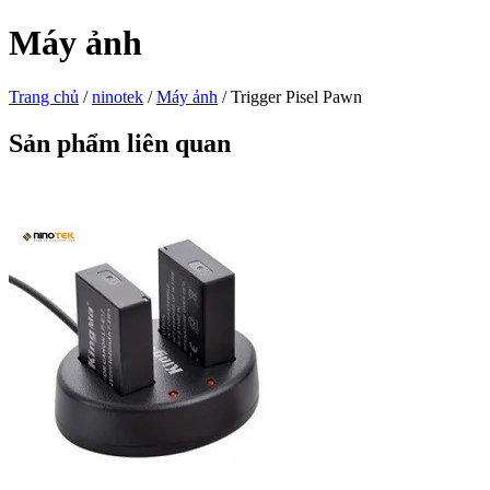
Máy ảnh
Trang chủ
/
ninotek
/
Máy ảnh
/ Trigger Pisel Pawn
Sản phẩm liên quan