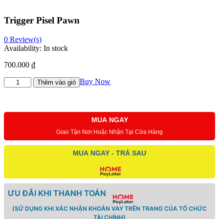
Trigger Pisel Pawn
0
Review(s)
Availability:
In stock
700.000
₫
Trigger
Buy Now
Thêm vào giỏ
Pisel
Pawn
số
lượng
MUA NGAY
Giao Tận Nơi Hoặc Nhận Tại Cửa Hàng
MUA NGAY - TRẢ SAU
ƯU ĐÃI KHI THANH TOÁN
(SỬ DỤNG KHI XÁC NHẬN KHOẢN VAY TRÊN TRANG CỦA TỔ CHỨC
TÀI CHÍNH)