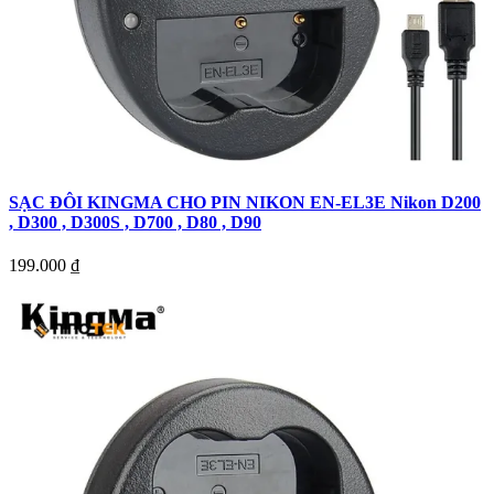
SẠC ĐÔI KINGMA CHO PIN NIKON EN-EL3E Nikon D200
, D300 , D300S , D700 , D80 , D90
199.000
₫