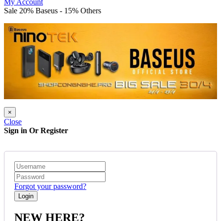
My Account
Sale 20% Baseus - 15% Others
×
Close
Sign in Or Register
Forgot your password?
NEW HERE?