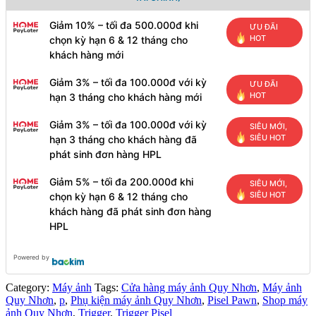
Giảm 10% – tối đa 500.000đ khi
ƯU ĐÃI
HOT
chọn kỳ hạn 6 & 12 tháng cho
khách hàng mới
Giảm 3% – tối đa 100.000đ với kỳ
ƯU ĐÃI
HOT
hạn 3 tháng cho khách hàng mới
Giảm 3% – tối đa 100.000đ với kỳ
SIÊU MỚI,
SIÊU HOT
hạn 3 tháng cho khách hàng đã
phát sinh đơn hàng HPL
Giảm 5% – tối đa 200.000đ khi
SIÊU MỚI,
SIÊU HOT
chọn kỳ hạn 6 & 12 tháng cho
khách hàng đã phát sinh đơn hàng
HPL
Powered by
Category:
Máy ảnh
Tags:
Cửa hàng máy ảnh Quy Nhơn
,
Máy ảnh
Quy Nhơn
,
p
,
Phụ kiện máy ảnh Quy Nhơn
,
Pisel Pawn
,
Shop máy
ảnh Quy Nhơn
,
Trigger
,
Trigger Pisel