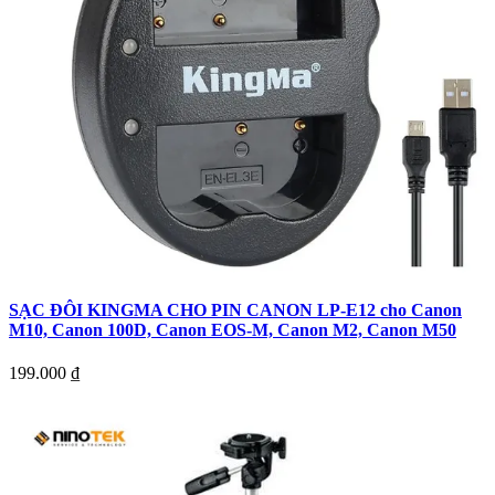
SẠC ĐÔI KINGMA CHO PIN CANON LP-E12 cho Canon
M10, Canon 100D, Canon EOS-M, Canon M2, Canon M50
199.000
₫