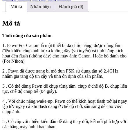
Mô tả
Nhãn hiệu
Đánh giá (0)
Mô tả
Tính năng của sản phẩm
1. Pawn For Canon là một thiết bị đa chức năng, được dùng làm
điều khiển chụp ảnh từ xa không dây (vô tuyến) và tính năng kích
hoạt đèn flash (không dây) cho máy ảnh: Canon. Hoặc bộ dành cho
(For Nikon)
2 . Pawn đã được trang bị mô đun FSK sử dụng tần số 2.4GHz
nhằm gia tăng độ tin cậy và tính ổn định của sản phẩm.
3 . Có thể dùng Pawn để chụp từng tấm, chụp ở chế độ B, chụp liên
tục, chế độ chụp trễ (04 giây).
4 . Với chức năng wake-up, Pawn có thể kích hoạt flash trở lại ngay
lập tức ngay cả khi flash đang ở chế độ chờ, sẳn sàng để cho việc
chụp ảnh.
5 . Có cáp với nhiều kiểu đầu dễ dàng thay đổi, kết nối phù hợp với
các hãng máy ảnh khác nhau.