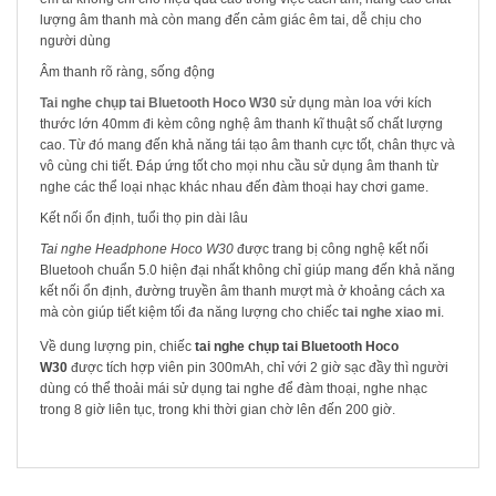
lượng âm thanh mà còn mang đến cảm giác êm tai, dễ chịu cho
người dùng
Âm thanh rõ ràng, sống động
Tai nghe chụp tai Bluetooth Hoco W30
sử dụng màn loa với kích
thước lớn 40mm đi kèm công nghệ âm thanh kĩ thuật số chất lượng
cao. Từ đó mang đến khả năng tái tạo âm thanh cực tốt, chân thực và
vô cùng chi tiết. Đáp ứng tốt cho mọi nhu cầu sử dụng âm thanh từ
nghe các thể loại nhạc khác nhau đến đàm thoại hay chơi game.
Kết nối ổn định, tuổi thọ pin dài lâu
Tai nghe Headphone Hoco W30
được trang bị công nghệ kết nối
Bluetooh chuẩn 5.0 hiện đại nhất không chỉ giúp mang đến khả năng
kết nối ổn định, đường truyền âm thanh mượt mà ở khoảng cách xa
mà còn giúp tiết kiệm tối đa năng lượng cho chiếc
tai nghe xiao mi
.
Về dung lượng pin, chiếc
tai nghe chụp tai Bluetooth Hoco
W30
được tích hợp viên pin 300mAh, chỉ với 2 giờ sạc đầy thì người
dùng có thể thoải mái sử dụng tai nghe để đàm thoại, nghe nhạc
trong 8 giờ liên tục, trong khi thời gian chờ lên đến 200 giờ.
SẢN PHẨM LIÊN QUAN