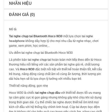
NHÃN HIỆU
ĐÁNH GIÁ (0)
Mô tả
Tai nghe chụp tai Bluetooth Hoco W30
một lựa chọn
tai nghe
headphone
không dây hợp lý cho mọi nhu cầu từ nghe nhạc, chơi
game, xem phim, học online,..
Ưu điểm tai nghe chụp tai Bluetooth Hoco W30
Là phiên bản
tai nghe chụp tai
hoàn toàn mới tiếp theo đến từ Hoco
thương hiệu nổi tiếng với các sản phẩm tai nghe giá rẻ, chất lượng
cao. Và
Hoco W30
đặc biệt nổi bật với thiết kế hoàn thiện tốt, kết cấu
trẻ trung, năng động cùng chất âm vô cùng ấn tượng, thời lượng pin
dài hứa hẹn sẽ là lựa chọn lý tưởng với nhiều bạn trẻ.
Thiết kế năng động, gọn nhẹ
Hoco W30 là chiếc
tai nghe chụp đầu
với thiết kế được tối ưu mang
lại cảm giác cực kì gọn gàng nhưng không gây khó chịu khi sử dụng
trong thời gian dài. Cụ thể chiếc tai nghe được thiết kế ôm khít mọi
kích cỡ đầu với hệ thống tùy chỉnh linh hoạt. Cúp tai được bọc đệm
êm ái không chỉ cho hiệu quả cao trong việc cách âm, nâng cao chất