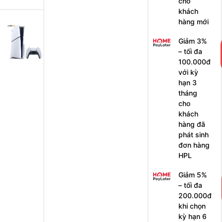
cho
khách
hàng mới
M
á
Giảm 3%
y
– tối đa
c
h
100.000đ
ơ
với kỳ
i
hạn 3
g
a
tháng
m
cho
e
S
khách
o
hàng đã
n
phát sinh
y
P
đơn hàng
l
HPL
a
y
s
Giảm 5%
t
– tối đa
a
t
200.000đ
i
khi chọn
o
kỳ hạn 6
n