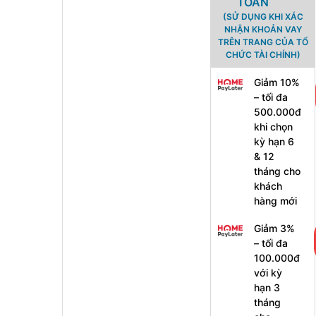
TOÁN
a
(SỬ DỤNG KHI XÁC
y
e
NHẬN KHOẢN VAY
r
TRÊN TRANG CỦA TỔ
s
CHỨC TÀI CHÍNH)
f
o
r
Giảm 10%
P
– tối đa
S
500.000đ
5
khi chọn
5
kỳ hạn 6
.
& 12
9
tháng cho
9
khách
hàng mới
0
.
Giảm 3%
0
– tối đa
0
100.000đ
0
với kỳ
hạn 3
tháng
₫