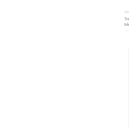
Tr
bả