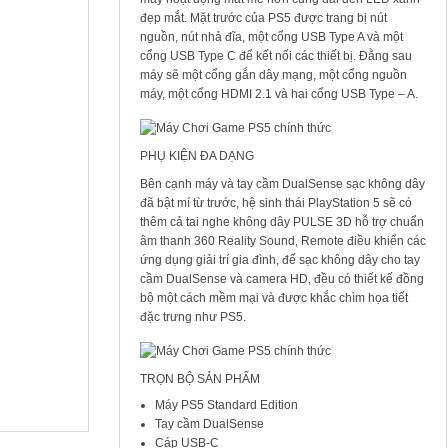
e
đẹp mắt. Mặt trước của PS5 được trang bị nút
n
nguồn, nút nhả đĩa, một cổng USB Type A và một
d
o
cổng USB Type C để kết nối các thiết bị. Đằng sau
S
máy sẽ một cổng gắn dây mạng, một cổng nguồn
w
máy, một cổng HDMI 2.1 và hai cổng USB Type – A.
i
t
c
h
PHỤ KIỆN ĐA DẠNG
L
i
Bên cạnh máy và tay cầm DualSense sạc không dây
t
đã bật mí từ trước, hệ sinh thái PlayStation 5 sẽ có
e
F
thêm cả tai nghe không dây PULSE 3D hỗ trợ chuẩn
u
âm thanh 360 Reality Sound, Remote điều khiển các
l
ứng dụng giải trí gia đình, đế sạc không dây cho tay
l
cầm DualSense và camera HD, đều có thiết kế đồng
G
a
bộ một cách mềm mại và được khắc chìm họa tiết
m
đặc trưng như PS5.
e
4.990.000
₫
4.790.000
₫
TRỌN BỘ SẢN PHẨM
Máy PS5 Standard Edition
Tay cầm DualSense
Cáp USB-C