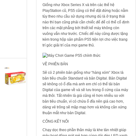
9
Giống như Xbox Series X và trên các thế hệ
.
PlayStation cũ, PS5 cũng có thể đặt đứng hoặc nằm
tùy theo nhu cầu sử dụng nhưng dù là ở trạng thái
0
nào thì bạn cũng phải cần chiếc đế để có thể cố định
0
trên các mặt phẳng bởi thiết kế máy không còn
0
vuông vắn như trước. Chiếc đế này cũng được tặng
kèm trong hộp sản phẩm PS5 tiện lợi cho việc trang
trí góc giải trí của mọi game thủ.
₫
VỀ PHIÊN BẢN
M
Sẽ có 2 phiên bản giống như “hàng xóm” Xbox là
á
bản tiêu chuẩn Standard và bản Digital. Bản Digital
y
sẽ không có ổ đĩa mà anh em chỉ có thể tải bản
c
h
Digital của game về và sẽ lưu trong ổ cứng của máy
ơ
mà thôi. Tất nhiên là giá cũng rẻ hơn nhiều so với
i
bản tiêu chuẩn, vì có chứa ổ đĩa nên giá cao hơn,
g
a
dáng vẻ trông sẽ mập mạp hơn và không cân xứng
m
thuận mắt như bản Digital.
e
N
CỔNG KẾT NỐI
i
n
Chạy dọc theo phần thân máy là khe tản nhiệt giúp
t
máy hoạt động mát mẻ hơn cùng dải đèn LED xanh