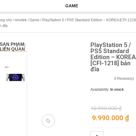
GAME
ang chủ
/
ninotek
/
Game
/ PlayStation 5 / PS5 Standard Edition – KOREA [CFI-1218
n đĩa
PlayStation 5 /
SẢN PHẨM
SALE!
-9%
LIÊN QUAN
PS5 Standard
Edition – KOREA
[CFI-1218] bản
đĩa
M
á
0
Review(s)
y
C
h
Availability:
In stock
ơ
i
G
a
10.990.000
₫
m
e
9.990.000
₫
P
S
🔍
P
o