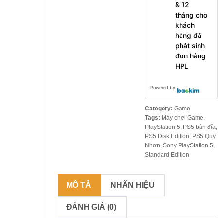
P
& 12
S
tháng cho
5
S
khách
l
hàng đã
i
phát sinh
m
D
đơn hàng
i
HPL
s
k
Powered by
1
1
Category:
Game
.
Tags:
Máy chơi Game
,
9
PlayStation 5
,
PS5 bản đĩa
,
9
PS5 Disk Edition
,
PS5 Quy
Nhơn
,
Sony PlayStation 5
,
0
Standard Edition
.
0
0
MÔ TẢ
NHÃN HIỆU
0
ĐÁNH GIÁ (0)