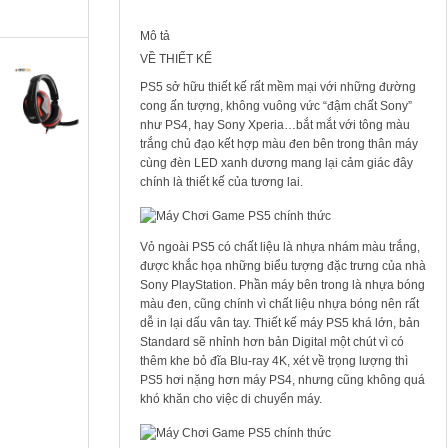
₫
Mô tả
VỀ THIẾT KẾ
T
PS5 sở hữu thiết kế rất mềm mại với những đường
a
cong ấn tượng, không vuông vức “đậm chất Sony”
i
n
như PS4, hay Sony Xperia…bắt mắt với tông màu
g
trắng chủ đạo kết hợp màu đen bên trong thân máy
h
cùng đèn LED xanh dương mang lại cảm giác đây
e
chính là thiết kế của tương lai.
S
o
u
n
d
Vỏ ngoài PS5 có chất liệu là nhựa nhám màu trắng,
M
được khắc họa những biểu tượng đặc trưng của nhà
a
Sony PlayStation. Phần máy bên trong là nhựa bóng
x
A
màu đen, cũng chính vì chất liệu nhựa bóng nên rất
H
dễ in lại dấu vân tay. Thiết kế máy PS5 khá lớn, bản
-
Standard sẽ nhỉnh hơn bản Digital một chút vì có
3
thêm khe bỏ đĩa Blu-ray 4K, xét về trọng lượng thì
1
4
PS5 hơi nặng hơn máy PS4, nhưng cũng không quá
khó khăn cho việc di chuyển máy.
2
9