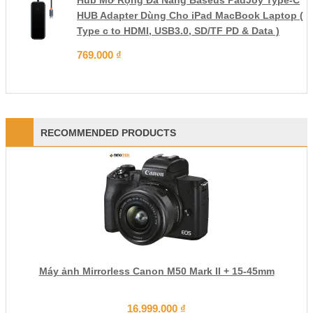
Hub Mở Rộng Đa Năng Baseus PadJoy Type-C
HUB Adapter Dùng Cho iPad MacBook Laptop (
Type c to HDMI, USB3.0, SD/TF PD & Data )
769.000
₫
RECOMMENDED PRODUCTS
Máy ảnh Mirrorless Canon M50 Mark II + 15-45mm
16.999.000
₫