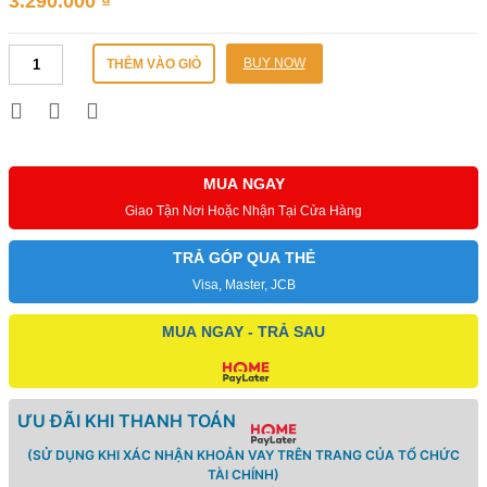
3.290.000
₫
Máy
BUY NOW
THÊM VÀO GIỎ
hút
ẩm
không
khí
thông
minh
MUA NGAY
NEW
Giao Tận Nơi Hoặc Nhận Tại Cửa Hàng
WIDETECH
12L
TRẢ GÓP QUA THẺ
số
lượng
Visa, Master, JCB
MUA NGAY - TRẢ SAU
ƯU ĐÃI KHI THANH TOÁN
(SỬ DỤNG KHI XÁC NHẬN KHOẢN VAY TRÊN TRANG CỦA TỔ CHỨC
TÀI CHÍNH)