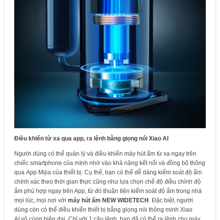
Điều khiển từ xa qua app, ra lệnh bằng giọng nói Xiao AI
Người dùng có thể quản lý và điều khiển máy hút ẩm từ xa ngay trên
chiếc smartphone của mình nhờ vào khả năng kết nối và đồng bộ thông
qua App Mijia của thiết bị. Cụ thể, bạn có thể dễ dàng kiểm soát độ ẩm
chính xác theo thời gian thực cũng như lựa chọn chế độ điều chỉnh độ
ẩm phù hợp ngay trên App, từ đó thuận tiện kiểm soát độ ẩm trong nhà
mọi lúc, mọi nơi với
máy hút ẩm NEW WIDETECH
. Đặc biệt, người
dùng còn có thể điều khiển thiết bị bẳng giọng nói thông minh Xiao
AI vô cùng hiện đại. Chỉ với 1 câu lệnh, bạn đã có thể ra lệnh cho máy