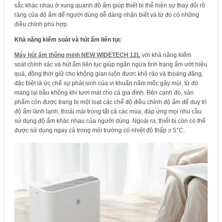
sắc khác nhau ở xung quanh độ ẩm giúp thiết bị thể hiện sự thay đổi rõ
ràng của độ ẩm để người dùng dễ dàng nhận biết và từ đó có những
điều chỉnh phù hợp.
Khả năng kiểm soát và hút ẩm liên tục
Máy hút ẩm thông minh NEW WIDETECH 12L
với khả năng kiểm
soát chính xác và hút ẩm liên tục giúp ngăn ngừa tình trạng ẩm ướt hiệu
quả, đồng thời giữ cho không gian luôn được khô ráo và thoáng đãng,
đặc biệt là ức chế sự phát sinh của vi khuẩn nấm mốc gây mùi, từ đó
mang lại bầu không khí tươi mát cho cả gia đình. Bên cạnh đó, sản
phẩm còn được trang bị một loạt các chế độ điều chỉnh độ ẩm để duy trì
độ ẩm lành lạnh, thoải mái trong tất cả các mùa, đáp ứng mọi nhu cầu
sử dụng độ ẩm khác nhau của người dùng. Ngoài ra, thiết bị còn có thể
được sử dụng ngay cả trong môi trường có nhiệt độ thấp ≥ 5°C.