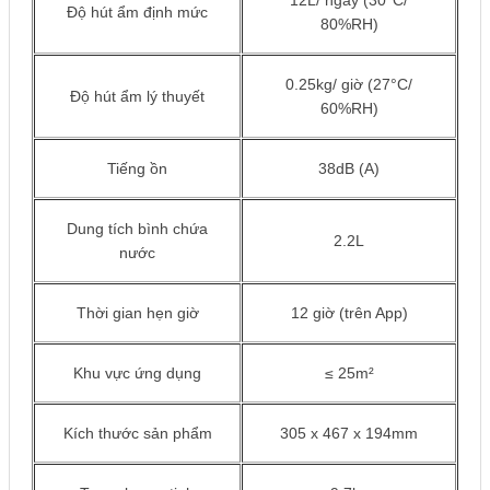
12L/ ngày (30°C/
Độ hút ẩm định mức
80%RH)
0.25kg/ giờ (27°C/
Độ hút ẩm lý thuyết
60%RH)
Tiếng ồn
38dB (A)
Dung tích bình chứa
2.2L
nước
Thời gian hẹn giờ
12 giờ (trên App)
Khu vực ứng dụng
≤ 25m²
Kích thước sản phẩm
305 x 467 x 194mm