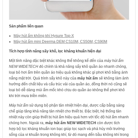
Sản phẩm liên quan
Máy hút ẩm không khí Hysure Top-X
Máy hút ẩm mini Deerma DEM CS10M, CS50M, CS90M
Tích hợp tính năng sấy khô, lọc kháng khuẩn hiện đại
Một tính năng đặc biệt khác không thể không kể đến của
máy hút ẩm
NEW WIDETECH
đó chính là khả năng sấy khô quần áo nhanh chóng,
loại bỏ hơi ẩm trên quần áo hiệu quả không khác gì phơi khô bằng ánh
nắng mặt trời. Quá trình sấy khô này của
máy hút ẩm
sẽ không làm ảnh
hưởng đến chất liệu và cấu trúc vải của quần áo, đồng thời nó cũng sẽ
loại bỏ dễ dàng mùi ẩm mốc khó chịu do quần áo không thể phơi khô
khi trời mưa triền miên.
Máy hút ẩm
sử dụng bộ phận tản nhiệt hiện đại, được cấp bằng sáng
chế giúp tăng khả năng tản nhiệt cho thiết bị. Đặc biệt, hệ thống tản
nhiệt này còn giúp thiết bị hút ẩm hiệu quả hơn với tốc độ hút ẩm nhanh
chóng hơn. Ngoài ra,
máy hút ẩm NEW WIDETECH
còn được tích
hợp bộ lọc kháng khuẩn ion bạc giúp lọc sạch và phá hủy môi trường
sống của vi khuẩn trong không khí, từ đó mang đến bầu không khí trong