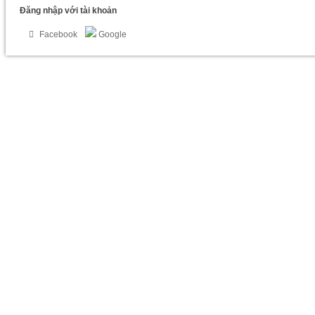
Đăng nhập với tài khoản
Facebook
Google
Hub Mở Rộng Đa Năng Baseus PadJoy Type-C HUB Adapter Dùng Cho IPad
MacBook Laptop ( Type C To HDMI, USB3.0, SD/TF PD & Data )
709.000
₫