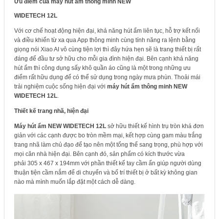
Ưu điểm của máy hút ẩm thông minh NEW
WIDETECH 12L
Với cơ chế hoạt động hiện đại, khả năng hút ẩm liên tục, hỗ trợ kết nối
và điều khiển từ xa qua App thông minh cùng tính năng ra lệnh bằng
giọng nói Xiao AI vô cùng tiện lợi thì đây hứa hẹn sẽ là trang thiết bị rất
đáng để đầu tư sở hữu cho mỗi gia đình hiện đại. Bên cạnh khả năng
hút ẩm thì công dụng sấy khô quần áo cũng là một trong những ưu
điểm rất hữu dụng để có thể sử dụng trong ngày mưa phùn. Thoải mái
trải nghiệm cuộc sống hiện đại với
máy hút ẩm thông minh NEW
WIDETECH 12L
.
Thiết kế trang nhã, hiện đại
Máy hút ẩm NEW WIDETECH 12L
sở hữu thiết kế hình trụ tròn khá đơn
giản với các cạnh được bo tròn mềm mại, kết hợp cùng gam màu trắng
trang nhã làm chủ đạo để tạo nên một tổng thể sang trọng, phù hợp với
mọi căn nhà hiện đại. Bên cạnh đó, sản phẩm có kích thước vừa
phải 305 x 467 x 194mm với phần thiết kế tay cầm ẩn giúp người dùng
thuận tiện cầm nắm để di chuyển và bố trí thiết bị ở bất kỳ không gian
nào mà mình muốn lắp đặt một cách dễ dàng.