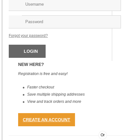
Forgot your password?
NEW HERE?
Registration is free and easy!
Cáp Sạc Nhanh Tự Ngắt Gen2 Baseus Explorer Series Cho IPhone/ IPad (Type
Faster checkout
C To Lightning Auto Power-Off, PD 20W Fast Charging Data Cable )
Save multiple shipping addresses
179.000
₫
View and track orders and more
CREATE AN ACCOUNT
Or