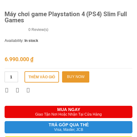
Máy chơi game Playstation 4 (PS4) Slim Full
Games
0
Review(s)
Availability:
In stock
6.990.000
₫
BUY NOW
THÊM VÀO GIỎ
MUA NGAY
Giao Tận Nơi Hoặc Nhận Tại Cửa Hàng
TRẢ GÓP QUA THẺ
Visa, Master, JCB