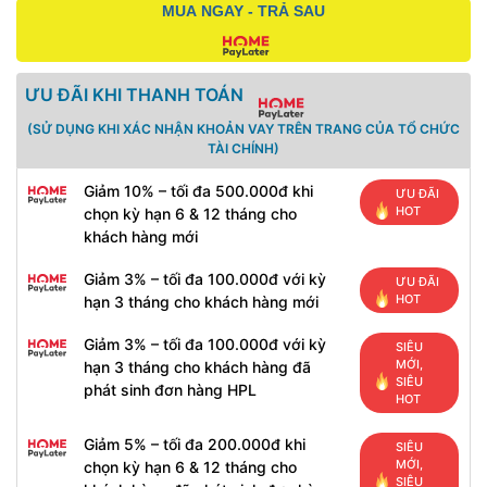
MUA NGAY - TRẢ SAU
ƯU ĐÃI KHI THANH TOÁN
(SỬ DỤNG KHI XÁC NHẬN KHOẢN VAY TRÊN TRANG CỦA TỔ CHỨC
TÀI CHÍNH)
Giảm 10% – tối đa 500.000đ khi
ƯU ĐÃI
HOT
chọn kỳ hạn 6 & 12 tháng cho
khách hàng mới
Giảm 3% – tối đa 100.000đ với kỳ
ƯU ĐÃI
HOT
hạn 3 tháng cho khách hàng mới
Giảm 3% – tối đa 100.000đ với kỳ
SIÊU
MỚI,
hạn 3 tháng cho khách hàng đã
SIÊU
phát sinh đơn hàng HPL
HOT
Giảm 5% – tối đa 200.000đ khi
SIÊU
MỚI,
chọn kỳ hạn 6 & 12 tháng cho
SIÊU