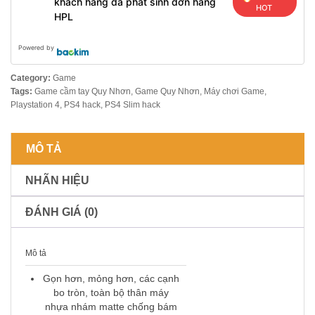
khách hàng đã phát sinh đơn hàng
HOT
HPL
Powered by
Category:
Game
Tags:
Game cầm tay Quy Nhơn
,
Game Quy Nhơn
,
Máy chơi Game
,
Playstation 4
,
PS4 hack
,
PS4 Slim hack
MÔ TẢ
NHÃN HIỆU
ĐÁNH GIÁ (0)
Mô tả
Gọn hơn, mỏng hơn, các cạnh
bo tròn, toàn bộ thân máy
nhựa nhám matte chống bám