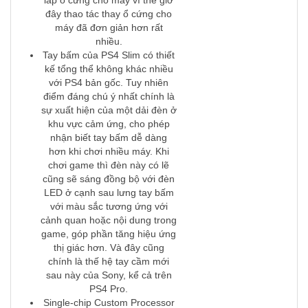
lắp ổ cứng cho máy vì thế giờ
đây thao tác thay ổ cứng cho
máy đã đơn giản hơn rất
nhiều.
Tay bấm của PS4 Slim có thiết
kế tổng thể không khác nhiều
với PS4 bản gốc. Tuy nhiên
điểm đáng chú ý nhất chính là
sự xuất hiện của một dải đèn ở
khu vực cảm ứng, cho phép
nhận biết tay bấm dễ dàng
hơn khi chơi nhiều máy. Khi
chơi game thì đèn này có lẽ
cũng sẽ sáng đồng bộ với đèn
LED ở cạnh sau lưng tay bấm
với màu sắc tương ứng với
cảnh quan hoặc nội dung trong
game, góp phần tăng hiệu ứng
thị giác hơn. Và đây cũng
chính là thế hệ tay cầm mới
sau này của Sony, kể cả trên
PS4 Pro.
Single-chip Custom Processor