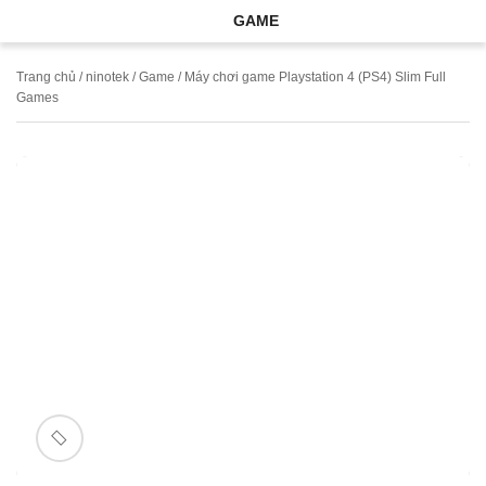
GAME
Trang chủ
/
ninotek
/
Game
/ Máy chơi game Playstation 4 (PS4) Slim Full
Games
🔍