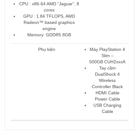
CPU : x86-64 AMD “Jaguar”, 8
cores
GPU : 1.84 TFLOPS, AMD
Radeon™ based graphics
engine
Memory: GDDR5 8GB
Phụ kiện
Máy PlayStation 4
Slim –
500GB CUH2xxxA
Tay cầm
DualShock 4
Wireless
Controller Black
HDMI Cable
Power Cable
USB Charging
Cable
SẢN PHẨM LIÊN QUAN