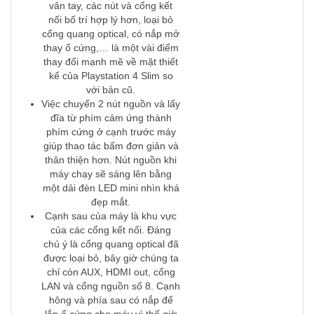
vân tay, các nút và cổng kết
nối bố trí hợp lý hơn, loại bỏ
cổng quang optical, có nắp mở
thay ổ cứng,… là một vài điểm
thay đổi mạnh mẽ về mặt thiết
kế của Playstation 4 Slim so
với bản cũ.
Việc chuyển 2 nút nguồn và lấy
đĩa từ phím cảm ứng thành
phím cứng ở cạnh trước máy
giúp thao tác bấm đơn giản và
thân thiện hơn. Nút nguồn khi
máy chạy sẽ sáng lên bằng
một dải đèn LED mini nhìn khá
đẹp mắt.
Cạnh sau của máy là khu vực
của các cổng kết nối. Đáng
chú ý là cổng quang optical đã
được loại bỏ, bây giờ chúng ta
chỉ còn AUX, HDMI out, cổng
LAN và cổng nguồn số 8. Cạnh
hông và phía sau có nắp để