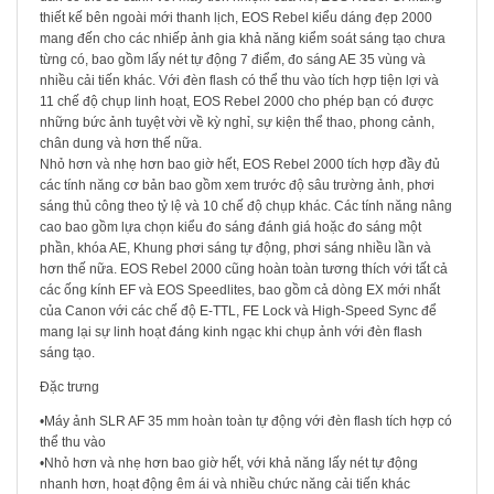
thiết kế bên ngoài mới thanh lịch, EOS Rebel kiểu dáng đẹp 2000
mang đến cho các nhiếp ảnh gia khả năng kiểm soát sáng tạo chưa
từng có, bao gồm lấy nét tự động 7 điểm, đo sáng AE 35 vùng và
nhiều cải tiến khác. Với đèn flash có thể thu vào tích hợp tiện lợi và
11 chế độ chụp linh hoạt, EOS Rebel 2000 cho phép bạn có được
những bức ảnh tuyệt vời về kỳ nghỉ, sự kiện thể thao, phong cảnh,
chân dung và hơn thế nữa.
Nhỏ hơn và nhẹ hơn bao giờ hết, EOS Rebel 2000 tích hợp đầy đủ
các tính năng cơ bản bao gồm xem trước độ sâu trường ảnh, phơi
sáng thủ công theo tỷ lệ và 10 chế độ chụp khác. Các tính năng nâng
cao bao gồm lựa chọn kiểu đo sáng đánh giá hoặc đo sáng một
phần, khóa AE, Khung phơi sáng tự động, phơi sáng nhiều lần và
hơn thế nữa. EOS Rebel 2000 cũng hoàn toàn tương thích với tất cả
các ống kính EF và EOS Speedlites, bao gồm cả dòng EX mới nhất
của Canon với các chế độ E-TTL, FE Lock và High-Speed ​​Sync để
mang lại sự linh hoạt đáng kinh ngạc khi chụp ảnh với đèn flash
sáng tạo.
Đặc trưng
•Máy ảnh SLR AF 35 mm hoàn toàn tự động với đèn flash tích hợp có
thể thu vào
•Nhỏ hơn và nhẹ hơn bao giờ hết, với khả năng lấy nét tự động
nhanh hơn, hoạt động êm ái và nhiều chức năng cải tiến khác