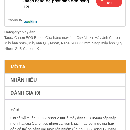
khách hàng đã phát sinh đơn hàng
HOT
HPL
Powered by
Category:
Máy ảnh
Tags:
Canon EOS Rebel
,
Cửa hàng máy ảnh Quy Nhơn
,
Máy ảnh Canon
,
Máy ảnh phim
,
Máy ảnh Quy Nhơn
,
Rebel 2000 35mm
,
Shop máy ảnh Quy
Nhơn
,
SLR Camera Kit
MÔ TẢ
NHÃN HIỆU
ĐÁNH GIÁ (0)
Mô tả
Chi tiết kỹ thuật – EOS Rebel 2000 là máy ảnh SLR 35mm cấp thấp
mới nhất của Canon, có nhiều cải tiến khác nhau với mức giá hấp
dẫn có thể so sánh với máy tiền nhiệm của nó, EOS Rebel G. Mang