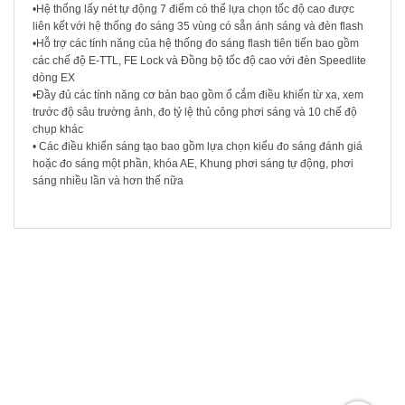
•Hệ thống lấy nét tự động 7 điểm có thể lựa chọn tốc độ cao được
liên kết với hệ thống đo sáng 35 vùng có sẵn ánh sáng và đèn flash
•Hỗ trợ các tính năng của hệ thống đo sáng flash tiên tiến bao gồm
các chế độ E-TTL, FE Lock và Đồng bộ tốc độ cao với đèn Speedlite
dòng EX
•Đầy đủ các tính năng cơ bản bao gồm ổ cắm điều khiển từ xa, xem
trước độ sâu trường ảnh, đo tỷ lệ thủ công phơi sáng và 10 chế độ
chụp khác
• Các điều khiển sáng tạo bao gồm lựa chọn kiểu đo sáng đánh giá
hoặc đo sáng một phần, khóa AE, Khung phơi sáng tự động, phơi
sáng nhiều lần và hơn thế nữa
SẢN PHẨM LIÊN QUAN