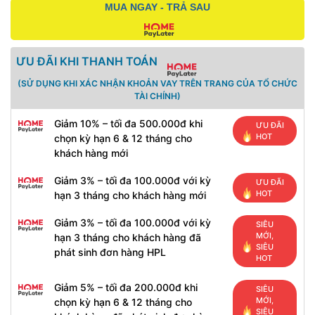
MUA NGAY - TRẢ SAU
ƯU ĐÃI KHI THANH TOÁN
(SỬ DỤNG KHI XÁC NHẬN KHOẢN VAY TRÊN TRANG CỦA TỔ CHỨC
TÀI CHÍNH)
Giảm 10% – tối đa 500.000đ khi
ƯU ĐÃI
HOT
chọn kỳ hạn 6 & 12 tháng cho
khách hàng mới
Giảm 3% – tối đa 100.000đ với kỳ
ƯU ĐÃI
HOT
hạn 3 tháng cho khách hàng mới
Giảm 3% – tối đa 100.000đ với kỳ
SIÊU
MỚI,
hạn 3 tháng cho khách hàng đã
SIÊU
phát sinh đơn hàng HPL
HOT
Giảm 5% – tối đa 200.000đ khi
SIÊU
MỚI,
chọn kỳ hạn 6 & 12 tháng cho
SIÊU