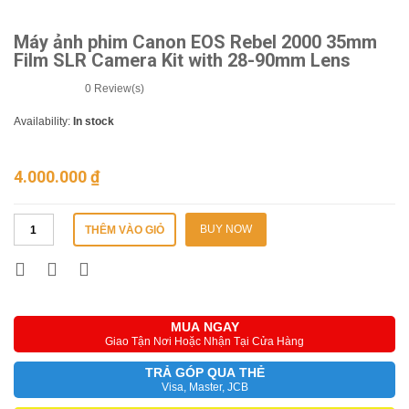
Máy ảnh phim Canon EOS Rebel 2000 35mm
Film SLR Camera Kit with 28-90mm Lens
0
Review(s)
Availability:
In stock
4.000.000
₫
BUY NOW
THÊM VÀO GIỎ
MUA NGAY
Giao Tận Nơi Hoặc Nhận Tại Cửa Hàng
TRẢ GÓP QUA THẺ
Visa, Master, JCB