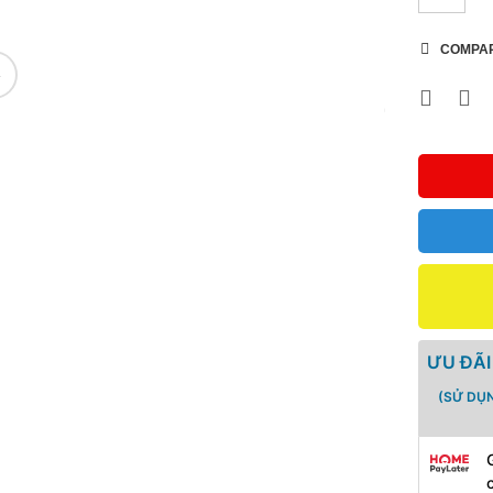
COMPA
🔍
ƯU ĐÃI
(SỬ DỤ