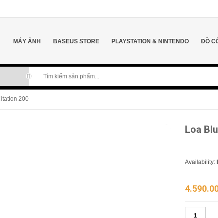
MÁY ẢNH
BASEUS STORE
PLAYSTATION & NINTENDO
ĐỒ C
itation 200
Loa Blu
Availability:
4.590.0