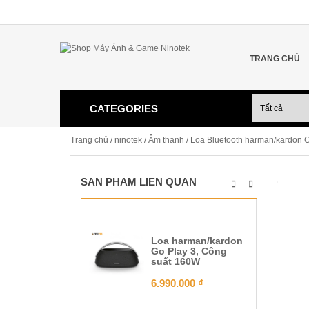
TRANG CHỦ
CATEGORIES
Trang chủ
/
ninotek
/
Âm thanh
/ Loa Bluetooth harman/kardon C
SẢN PHẨM LIÊN QUAN
Loa harman/kardon
Go Play 3, Công
suất 160W
6.990.000
₫