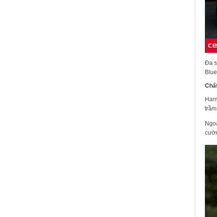
Đa s
Blue
Chất
Harm
trầm
Ngoà
cườn