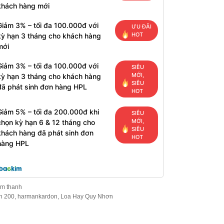
khách hàng mới
Giảm 3% – tối đa 100.000đ với
ƯU ĐÃI
HOT
kỳ hạn 3 tháng cho khách hàng
mới
Giảm 3% – tối đa 100.000đ với
SIÊU
MỚI,
kỳ hạn 3 tháng cho khách hàng
SIÊU
đã phát sinh đơn hàng HPL
HOT
Giảm 5% – tối đa 200.000đ khi
SIÊU
MỚI,
chọn kỳ hạn 6 & 12 tháng cho
SIÊU
khách hàng đã phát sinh đơn
HOT
hàng HPL
m thanh
on 200
,
harmankardon
,
Loa Hay Quy Nhơn