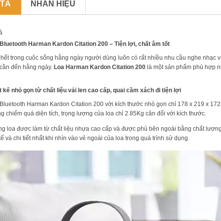
 TẢ
NHÃN HIỆU
ả
Bluetooth Harman Kardon Citation 200 – Tiện lợi, chất âm tốt
hết trong cuộc sống hằng ngày người dùng luôn có rất nhiều nhu cầu nghe nhạc v
cần đến hằng ngày.
Loa Harman Kardon Citation 200
là một sản phẩm phù hợp nhất
t kế nhỏ gọn từ chất liệu vải len cao cấp, quai cầm xách đi tiện lợi
Bluetooth Harman Kardon Citation 200 với kích thước nhỏ gọn chỉ 178 x 219 x 1
g chiếm quá diện tích, trọng lượng của loa chỉ 2.85Kg cân đối với kích thước.
g loa được làm từ chất liệu nhựa cao cấp và được phủ bên ngoài bằng chất lượng
 tế và chi tiết nhất khi nhìn vào vẻ ngoài của loa trong quá trình sử dụng.