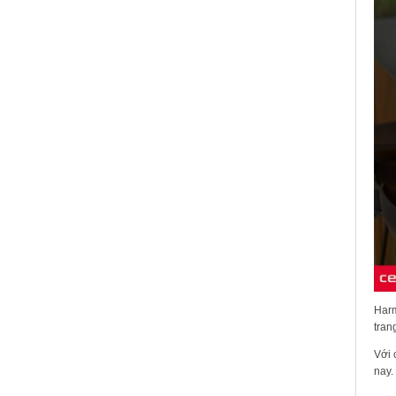
Harm
tran
Với 
nay.