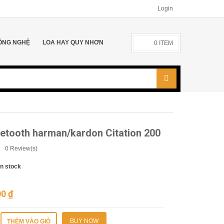
Login
ÔNG NGHỆ
LOA HAY QUY NHƠN
0
ITEM
etooth harman/kardon Citation 200
0
Review(s)
In stock
00
₫
BUY NOW
THÊM VÀO GIỎ