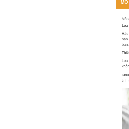
MÔ
Mô t
Loa 
Hầu 
bạn 
bạn.
Thiế
Loa 
khôn
Khun
tinh