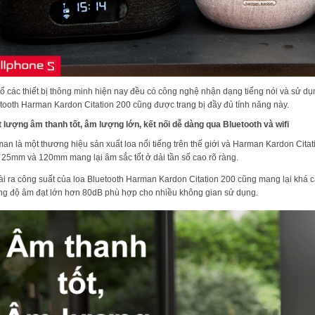
ố các thiết bị thông minh hiện nay đều có công nghệ nhận dạng tiếng nói và sử dụng
tooth Harman Kardon Citation 200 cũng được trang bị đầy đủ tính năng này.
 lượng âm thanh tốt, âm lượng lớn, kết nối dễ dàng qua Bluetooth và wifi
an là một thương hiệu sản xuất loa nổi tiếng trên thế giới và Harman Kardon Citat
 25mm và 120mm mang lại âm sắc tốt ở dải tần số cao rõ ràng.
i ra công suất của loa Bluetooth Harman Kardon Citation 200 cũng mang lại khá
g độ âm đạt lớn hơn 80dB phù hợp cho nhiều không gian sử dụng.