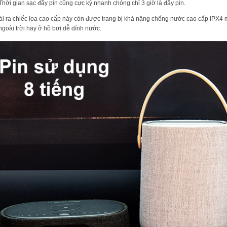
 Thời gian sạc đầy pin cũng cực kỳ nhanh chóng chỉ 3 giờ là đầy pin.
i ra chiếc loa cao cấp này còn được trang bị khả năng chống nước cao cấp IPX4 
 ngoài trời hay ở hồ bơi dễ dính nước.