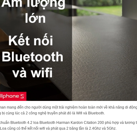
an mang đến cho người dùng một trải nghiệm hoàn toàn mới về khả năng di động 
g bị cùng lúc cả 2 công nghệ truyền phát đó là Wifi và Bluetooth.
chuẩn Bluetooth 4.2 loa Bluetooth Harman Kardon Citation 200 phù hợp và tương thích
 Loa cũng có thể kết nối wifi và phát qua 2 băng tần là 2.4Ghz và 5Ghz.