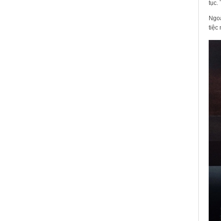
tục.
Ngoà
tiệc