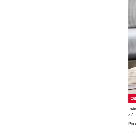
Điểm
điểm
Pin 
Loa 