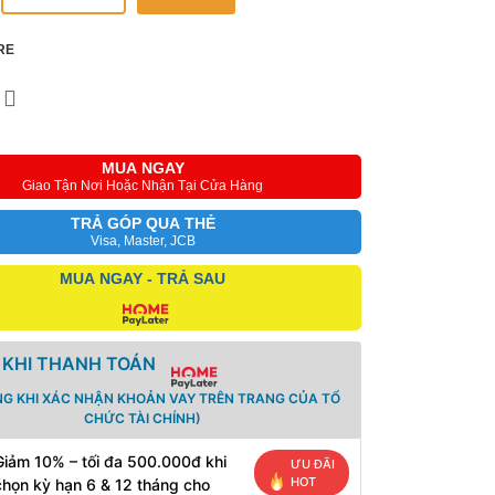
RE
MUA NGAY
Giao Tận Nơi Hoặc Nhận Tại Cửa Hàng
TRẢ GÓP QUA THẺ
Visa, Master, JCB
MUA NGAY - TRẢ SAU
 KHI THANH TOÁN
NG KHI XÁC NHẬN KHOẢN VAY TRÊN TRANG CỦA TỔ
CHỨC TÀI CHÍNH)
Giảm 10% – tối đa 500.000đ khi
ƯU ĐÃI
HOT
chọn kỳ hạn 6 & 12 tháng cho