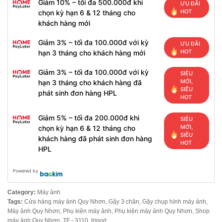
Giảm 10% – tối đa 500.000đ khi
ƯU ĐÃI
HOT
chọn kỳ hạn 6 & 12 tháng cho
khách hàng mới
Giảm 3% – tối đa 100.000đ với kỳ
ƯU ĐÃI
HOT
hạn 3 tháng cho khách hàng mới
Giảm 3% – tối đa 100.000đ với kỳ
SIÊU
MỚI,
hạn 3 tháng cho khách hàng đã
SIÊU
phát sinh đơn hàng HPL
HOT
Giảm 5% – tối đa 200.000đ khi
SIÊU
MỚI,
chọn kỳ hạn 6 & 12 tháng cho
SIÊU
khách hàng đã phát sinh đơn hàng
HOT
HPL
Powered by
Category:
Máy ảnh
Tags:
Cửa hàng máy ảnh Quy Nhơn
,
Gậy 3 chân
,
Gậy chụp hình máy ảnh
,
Máy ảnh Quy Nhơn
,
Phụ kiện máy ảnh
,
Phụ kiện máy ảnh Quy Nhơn
,
Shop
máy ảnh Quy Nhơn
,
TF - 3110
,
tripod