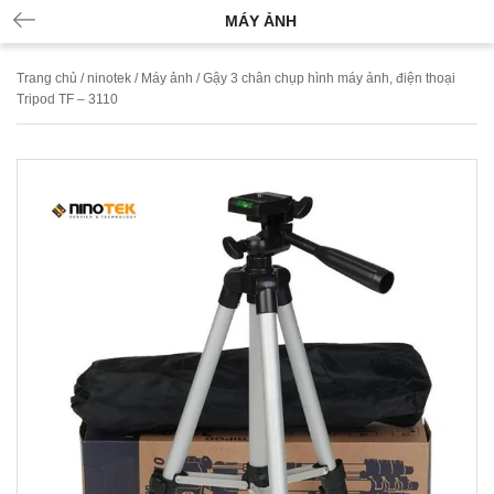
MÁY ẢNH
Trang chủ
/
ninotek
/
Máy ảnh
/ Gậy 3 chân chụp hình máy ảnh, điện thoại
Tripod TF – 3110