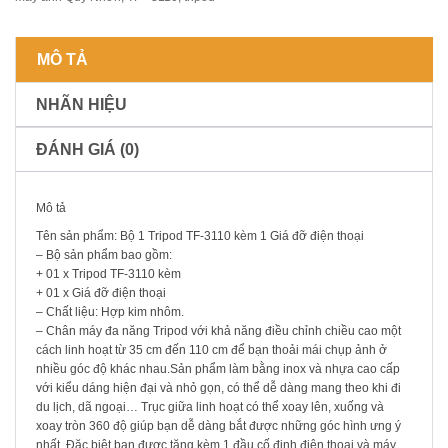
MÔ TẢ
NHÃN HIỆU
ĐÁNH GIÁ (0)
Mô tả
Tên sản phẩm: Bộ 1 Tripod TF-3110 kèm 1 Giá đỡ điện thoại
– Bộ sản phẩm bao gồm:
+ 01 x Tripod TF-3110 kèm
+ 01 x Giá đỡ điện thoại
– Chất liệu: Hợp kim nhôm.
– Chân máy đa năng Tripod với khả năng điều chỉnh chiều cao một
cách linh hoạt từ 35 cm đến 110 cm để bạn thoải mái chụp ảnh ở
nhiều góc độ khác nhau.Sản phẩm làm bằng inox và nhựa cao cấp
với kiểu dáng hiện đại và nhỏ gọn, có thể dễ dàng mang theo khi đi
du lịch, dã ngoại… Trục giữa linh hoạt có thể xoay lên, xuống và
xoay tròn 360 độ giúp bạn dễ dàng bắt được những góc hình ưng ý
nhất. Đặc biệt bạn được tặng kèm 1 đầu cố định điện thoại và máy