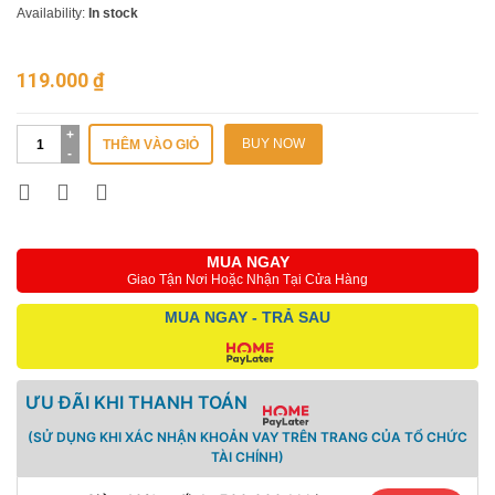
Availability:
In stock
119.000
₫
BUY NOW
THÊM VÀO GIỎ
MUA NGAY
Giao Tận Nơi Hoặc Nhận Tại Cửa Hàng
MUA NGAY - TRẢ SAU
ƯU ĐÃI KHI THANH TOÁN
(SỬ DỤNG KHI XÁC NHẬN KHOẢN VAY TRÊN TRANG CỦA TỔ CHỨC
TÀI CHÍNH)