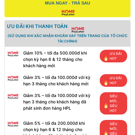
MUA NGAY - TRẢ SAU
ƯU ĐÃI KHI THANH TOÁN
(SỬ DỤNG KHI XÁC NHẬN KHOẢN VAY TRÊN TRANG CỦA TỔ CHỨC
TÀI CHÍNH)
Giảm 10% – tối đa 500.000đ khi
ƯU ĐÃI
HOT
chọn kỳ hạn 6 & 12 tháng cho
khách hàng mới
Giảm 3% – tối đa 100.000đ với kỳ
ƯU ĐÃI
HOT
hạn 3 tháng cho khách hàng mới
Giảm 3% – tối đa 100.000đ với kỳ
SIÊU
MỚI,
hạn 3 tháng cho khách hàng đã
SIÊU
phát sinh đơn hàng HPL
HOT
Giảm 5% – tối đa 200.000đ khi
SIÊU
MỚI,
chọn kỳ hạn 6 & 12 tháng cho
SIÊU