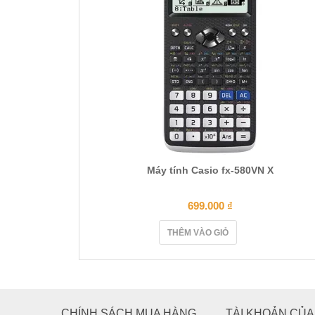
Máy tính Casio fx-580VN X
699.000
₫
THÊM VÀO GIỎ
CHÍNH SÁCH MUA HÀNG
TÀI KHOẢN CỦA