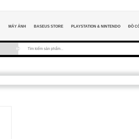
MÁY ẢNH
BASEUS STORE
PLAYSTATION & NINTENDO
ĐỒ C