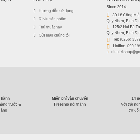
Since 2014.
Hướng dẫn sử dụng
80 Lê Công Miễn
Rì viu sản phẩm
Quy Nhơn, Bình Địn
125/2 Hai Bà Trư
Thủ thuật hay
Quy Nhơn, Bình Địn
Gửi mail chúng tôi
Tel:
(0256) 357
Hotline:
090 19
ninotekshop@gm
o hành
Miễn phí vận chuyển
14 n
hàng trước &
Freeship nội thành
Với trải ng
hàng
trợ đổi