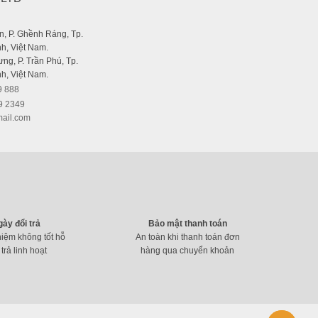
, P. Ghềnh Ráng, Tp.
h, Việt Nam.
ng, P. Trần Phú, Tp.
h, Việt Nam.
9 888
9 2349
ail.com
gày đổi trả
Bảo mật thanh toán
hiệm không tốt hỗ
An toàn khi thanh toán đơn
 trả linh hoạt
hàng qua chuyển khoản