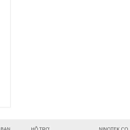
 BẠN
HỖ TRỢ
NINOTEK CO.