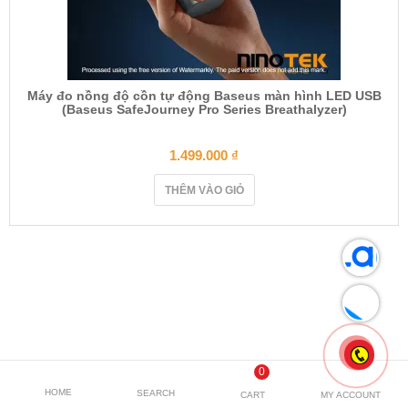
Máy đo nồng độ cồn tự động Baseus màn hình LED USB
(Baseus SafeJourney Pro Series Breathalyzer)
1.499.000
₫
THÊM VÀO GIỎ
0
HOME
SEARCH
CART
MY ACCOUNT