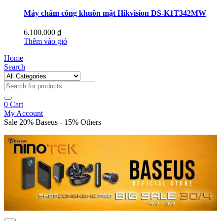
Máy chấm công khuôn mặt Hikvision DS-K1T342MW
6.100.000
₫
Thêm vào giỏ
Home
Search
0
Cart
My Account
Sale 20% Baseus - 15% Others