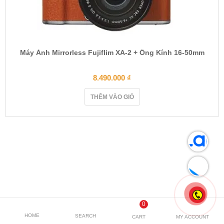
Máy Ảnh Mirrorless Fujiflim XA-2 + Ống Kính 16-50mm
8.490.000
₫
THÊM VÀO GIỎ
0
HOME
SEARCH
CART
MY ACCOUNT