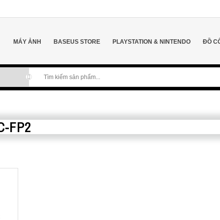
MÁY ẢNH
BASEUS STORE
PLAYSTATION & NINTENDO
ĐỒ C
C-FP2