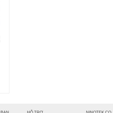
 BẠN
HỖ TRỢ
NINOTEK CO.