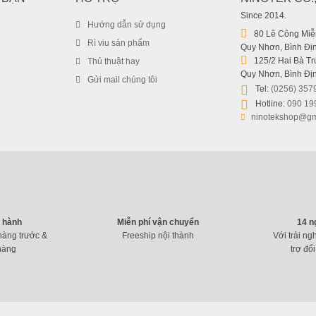
Since 2014.
Hướng dẫn sử dụng
80 Lê Công Miễn
Rì viu sản phẩm
Quy Nhơn, Bình Địn
125/2 Hai Bà Trư
Thủ thuật hay
Quy Nhơn, Bình Địn
Gửi mail chúng tôi
Tel:
(0256) 357
Hotline:
090 19
ninotekshop@gm
o hành
Miễn phí vận chuyển
14 n
hàng trước &
Freeship nội thành
Với trải ng
hàng
trợ đổi