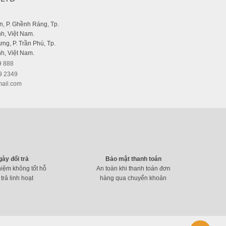
, P. Ghềnh Ráng, Tp.
h, Việt Nam.
ng, P. Trần Phú, Tp.
h, Việt Nam.
9 888
9 2349
ail.com
gày đổi trả
Bảo mật thanh toán
hiệm không tốt hỗ
An toàn khi thanh toán đơn
 trả linh hoạt
hàng qua chuyển khoản