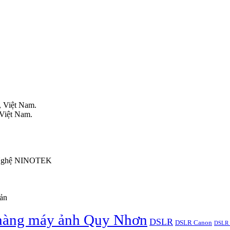
, Việt Nam.
 Việt Nam.
g Nghệ NINOTEK
oản
hàng máy ảnh Quy Nhơn
DSLR
DSLR Canon
DSLR 