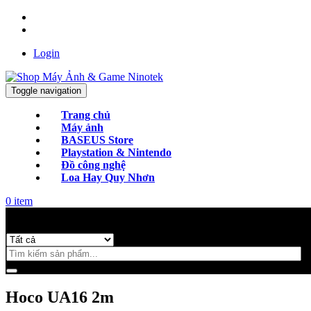
Login
Toggle navigation
Trang chủ
Máy ảnh
BASEUS Store
Playstation & Nintendo
Đồ công nghệ
Loa Hay Quy Nhơn
0
item
Categories
Hoco UA16 2m