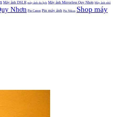
n
Máy ảnh DSLR
Máy ảnh Mirrorless Quy Nhơn
máy ảnh du lịch
Máy ảnh nhỏ
Shop máy
Quy Nhơn
Pin máy ảnh
Pin Canon
Pin Nikon