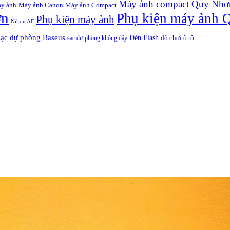
Máy ảnh compact Quy Nhơ
y ảnh
Máy ảnh Canon
Máy ảnh Compact
ơn
Phụ kiện máy ảnh 
Phụ kiện máy ảnh
Nikon AF
sạc dự phòng Baseus
Đèn Flash
đồ chơi ô tô
sạc dự phòng không dây