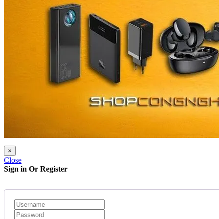
×
Close
Sign in Or Register