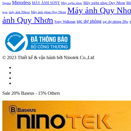
Mirrorless
Máy nghe nhạc Quy Nhơn
Má
MÁY ẢNH SONY
Máy nghe nhạc
Sigma
Máy ảnh Quy Nh
Máy ảnh phim Quy Nhơn
gọn
máy ảnh Nikon
ảnh Quy Nhơn
sạc dự phòng
Sony Walkman
sạc dự phòng 20w
© 2023 Thiết kế & vận hảnh bởi Ninotek Co.,Ltd
Sale 20% Baseus - 15% Others