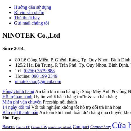
Hướng dẫn sử dụng
Rì viu sản phẩm
Thủ thuật hay
Gửi mail chúng tôi
NINOTEK Co.,Ltd
Since 2014.
80 Lê Công Miễn, P. Ghềnh Ráng, Tp. Quy Nhơn, Bình Định
125/2 Hai Bà Trưng, P. Trần Phú, Tp. Quy Nhơn, Bình Định,
Tel:
(0256) 3579 888
Hotline:
090 199 2349
ninotekshop@gmail.com
Hàng chính hãng
An tâm khi mua hàng tại Shop Máy Ảnh & Côn
Hỗ trợ bảo hành
Uy tín với Khách hàng trước & sau bán hàng
Miễn phí vận chuyển
Freeship nội thành
14 ngày đổi trả
Với trải nghiệm không tốt hỗ trợ đổi trả linh hoạt
Bảo mật thanh toán
An toàn khi thanh toán đơn hàng qua chuyển kh
Hot Tags
Cửa 
Baseus
Compact
Compact Sony
Canon EF
Canon EOS
combo sạc nhanh