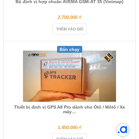
Bộ định vị hợp chuẩn AVEMA GSM-AT 35 (Vietmap)
2.700.000
₫
THÊM VÀO GIỎ
Bán chạy
Thiết bị định vị GPS A8 Pro dành cho Ôtô / Môtô / Xe
máy…
1.450.000
₫