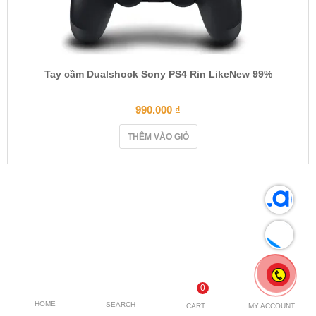
Tay cầm Dualshock Sony PS4 Rin LikeNew 99%
990.000
₫
THÊM VÀO GIỎ
0
HOME
SEARCH
CART
MY ACCOUNT