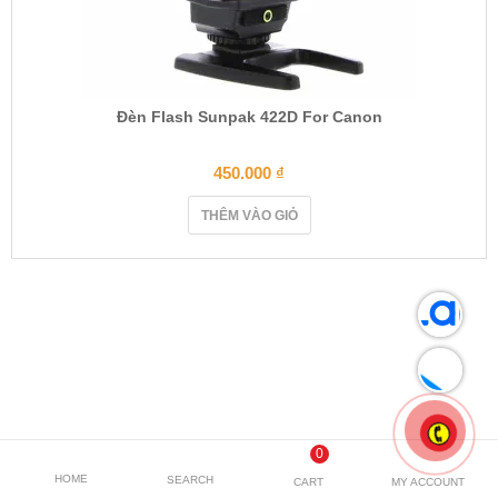
Đèn Flash Sunpak 422D For Canon
450.000
₫
THÊM VÀO GIỎ
0
HOME
SEARCH
CART
MY ACCOUNT