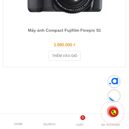
Máy ảnh Compact Fujifilm Finepix S1
3.990.000
₫
THÊM VÀO GIỎ
0
HOME
SEARCH
CART
MY ACCOUNT