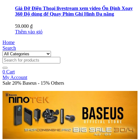
Giá Đỡ Điện Thoại livestream xem video Ổn Định Xoay
360 Độ dùng để Quay Phim Ghi Hình Đa năng
59.000
₫
Thêm vào giỏ
Home
Search
0
Cart
My Account
Sale 20% Baseus - 15% Others