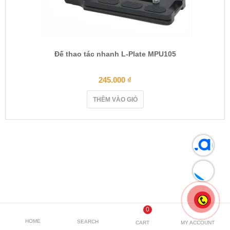
Đế thao tác nhanh L-Plate MPU105
245.000
₫
THÊM VÀO GIỎ
0
HOME
SEARCH
CART
MY ACCOUNT