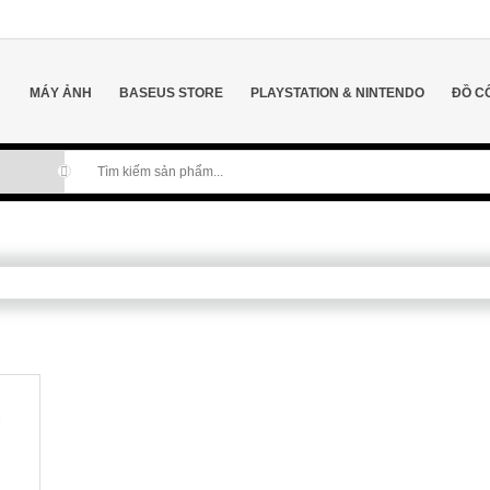
MÁY ẢNH
BASEUS STORE
PLAYSTATION & NINTENDO
ĐỒ C