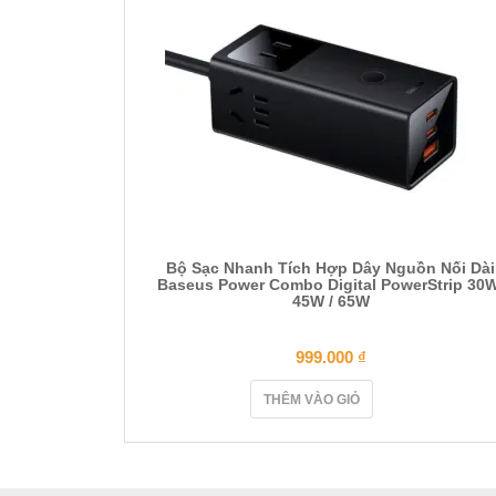
Bộ Sạc Nhanh Tích Hợp Dây Nguồn Nối Dài
Baseus Power Combo Digital PowerStrip 30W
45W / 65W
999.000
₫
THÊM VÀO GIỎ