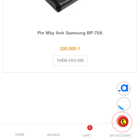
Pin Máy Ảnh Samsung BP-70A
200.000
₫
THÊM VÀO GIỎ
0
HOME
SEARCH
CART
MY ACCOUNT