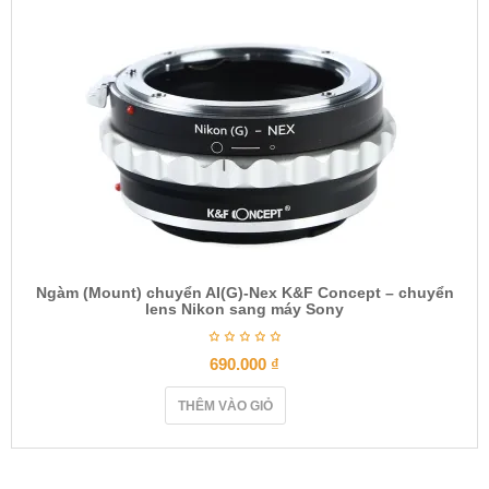
n
Ngàm (Mount) chuyển AI(G)-Nex K&F Concept – chuyển
lens Nikon sang máy Sony
690.000
₫
THÊM VÀO GIỎ