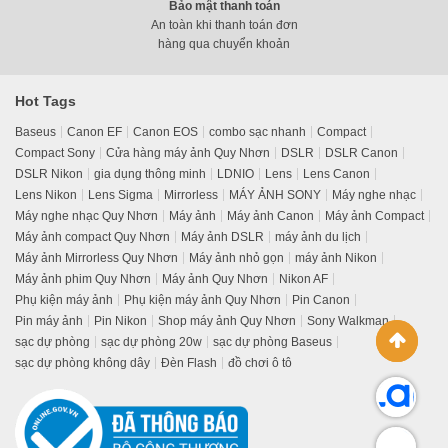
Bảo mật thanh toán
An toàn khi thanh toán đơn
hàng qua chuyển khoản
Hot Tags
Baseus
Canon EF
Canon EOS
combo sạc nhanh
Compact
Compact Sony
Cửa hàng máy ảnh Quy Nhơn
DSLR
DSLR Canon
DSLR Nikon
gia dụng thông minh
LDNIO
Lens
Lens Canon
Lens Nikon
Lens Sigma
Mirrorless
MÁY ẢNH SONY
Máy nghe nhạc
Máy nghe nhạc Quy Nhơn
Máy ảnh
Máy ảnh Canon
Máy ảnh Compact
Máy ảnh compact Quy Nhơn
Máy ảnh DSLR
máy ảnh du lịch
Máy ảnh Mirrorless Quy Nhơn
Máy ảnh nhỏ gọn
máy ảnh Nikon
Máy ảnh phim Quy Nhơn
Máy ảnh Quy Nhơn
Nikon AF
Phụ kiện máy ảnh
Phụ kiện máy ảnh Quy Nhơn
Pin Canon
Pin máy ảnh
Pin Nikon
Shop máy ảnh Quy Nhơn
Sony Walkman
sạc dự phòng
sạc dự phòng 20w
sạc dự phòng Baseus
sạc dự phòng không dây
Đèn Flash
đồ chơi ô tô