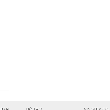
 BẠN
HỖ TRỢ
NINOTEK CO.