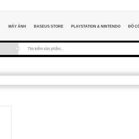
MÁY ẢNH
BASEUS STORE
PLAYSTATION & NINTENDO
ĐỒ C