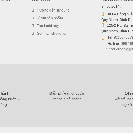
Since 2014.
Hướng dẫn sử dụng
80 Lê Công Miễn
Rì viu sản phẩm
Quy Nhơn, Bình Địn
125/2 Hai Bà Trư
Thủ thuật hay
Quy Nhơn, Bình Địn
Gửi mail chúng tôi
Tel:
(0256) 357
Hotline:
090 19
ninotekshop@gm
o hành
Miễn phí vận chuyển
14 n
hàng trước &
Freeship nội thành
Với trải ng
hàng
trợ đổi