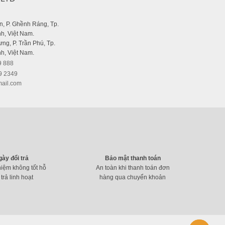
, P. Ghềnh Ráng, Tp.
h, Việt Nam.
ng, P. Trần Phú, Tp.
h, Việt Nam.
9 888
9 2349
ail.com
gày đổi trả
Bảo mật thanh toán
hiệm không tốt hỗ
An toàn khi thanh toán đơn
 trả linh hoạt
hàng qua chuyển khoản