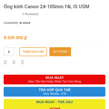
Ống kính Canon 24-105mm f4L IS USM
0
Review(s)
Availability:
In stock
8.500.000
₫
BUY NOW
THÊM VÀO GIỎ
MUA NGAY
Giao Tận Nơi Hoặc Nhận Tại Cửa Hàng
TRẢ GÓP QUA THẺ
Visa, Master, JCB
MUA NGAY - TRẢ SAU