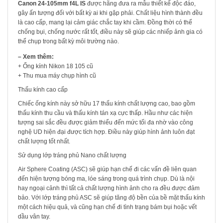
Canon 24-105mm f4L IS
được hãng đưa ra mẫu thiết kế độc đáo,
gây ấn tượng đối với bất kỳ ai khi gặp phải. Chất liệu hình thành đều
là cao cấp, mang lại cảm giác chắc tay khi cầm. Đồng thời có thể
chống bụi, chống nước rất tốt, điều này sẽ giúp các nhiếp ảnh gia có
thể chụp trong bất kỳ môi trường nào.
– Xem thêm:
+ Ống kính Nikon 18 105 cũ
+ Thu mua máy chụp hình cũ
Thấu kính cao cấp
Chiếc ống kính này sở hữu 17 thấu kính chất lượng cao, bao gồm
thấu kính thu cầu và thấu kính tán xạ cực thấp. Hầu như các hiện
tượng sai sắc đều được giảm thiểu đến mức tối đa nhờ vào công
nghệ UD hiện đại được tích hợp. Điều này giúp hình ảnh luôn đạt
chất lượng tốt nhất.
Sử dụng lớp tráng phủ Nano chất lượng
Air Sphere Coating (ASC) sẽ giúp hạn chế đi các vấn đề liên quan
đến hiện tượng bóng ma, lóe sáng trong quá trình chụp. Dù là nội
hay ngoại cảnh thì tất cả chất lượng hình ảnh cho ra đều được đảm
bảo. Với lớp tráng phủ ASC sẽ giúp tăng độ bền của bề mặt thấu kính
một cách hiệu quả, và cũng hạn chế đi tình trạng bám bụi hoặc vết
dầu vân tay.