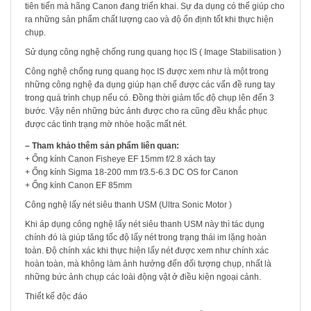
tiên tiến mà hãng Canon đang triển khai. Sự đa dụng có thể giúp cho
ra những sản phẩm chất lượng cao và độ ổn định tốt khi thực hiện
chụp.
Sử dụng công nghệ chống rung quang học IS ( Image Stabilisation )
Công nghệ chống rung quang học IS được xem như là một trong
những công nghệ đa dụng giúp hạn chế được các vấn đề rung tay
trong quá trình chụp nếu có. Đồng thời giảm tốc độ chụp lên đến 3
bước. Vậy nên những bức ảnh được cho ra cũng đều khắc phục
được các tình trạng mờ nhòe hoặc mất nét.
– Tham khảo thêm sản phẩm liên quan:
+ Ống kính Canon Fisheye EF 15mm f/2.8 xách tay
+ Ống kính Sigma 18-200 mm f/3.5-6.3 DC OS for Canon
+ Ống kính Canon EF 85mm
Công nghệ lấy nét siêu thanh USM (Ultra Sonic Motor )
Khi áp dụng công nghệ lấy nét siêu thanh USM này thì tác dụng
chính đó là giúp tăng tốc độ lấy nét trong trạng thái im lặng hoàn
toàn. Độ chính xác khi thực hiện lấy nét được xem như chính xác
hoàn toàn, mà không làm ảnh hưởng đến đối tượng chụp, nhất là
những bức ảnh chụp các loài động vật ở điều kiện ngoại cảnh.
Thiết kế độc đáo