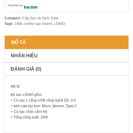
Powered by
Category:
Cáp Sạc và Sync Data
Tags:
18W
,
combo sạc nhanh
,
LDNIO
MÔ TẢ
NHÃN HIỆU
ĐÁNH GIÁ (0)
Mô tả
Bộ sạc LDNIO gồm:
+ Củ sạc 1 cổng USB công nghệ QC-3.0
+ kèm cáp tùy trọn: Micro, Iphone, Type-C
+ Củ sạc chân cắm mỹ
+ Tổng công suất: 18W