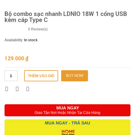
Bộ combo sạc nhanh LDNIO 18W 1 cổng USB
kèm cáp Type C
0
Review(s)
Availability:
In stock
129.000
₫
BUY NOW
THÊM VÀO GIỎ
MUA NGAY
Giao Tận Nơi Hoặc Nhận Tại Cửa Hàng
MUA NGAY - TRẢ SAU