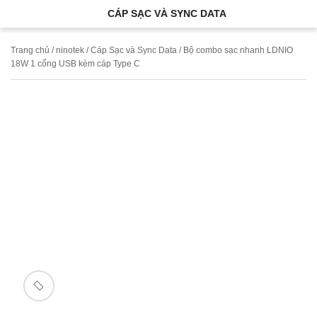
CÁP SẠC VÀ SYNC DATA
Trang chủ
/
ninotek
/
Cáp Sạc và Sync Data
/ Bộ combo sạc nhanh LDNIO
18W 1 cổng USB kèm cáp Type C
🔍