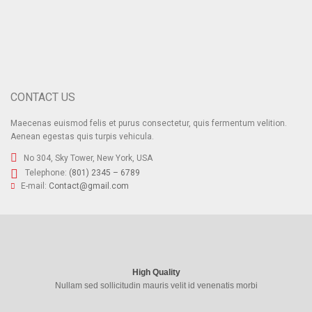
CONTACT US
Maecenas euismod felis et purus consectetur, quis fermentum velition.
Aenean egestas quis turpis vehicula.
No 304, Sky Tower, New York, USA
Telephone:
(801) 2345 – 6789
E-mail:
Contact@gmail.com
High Quality
Nullam sed sollicitudin mauris velit id venenatis morbi