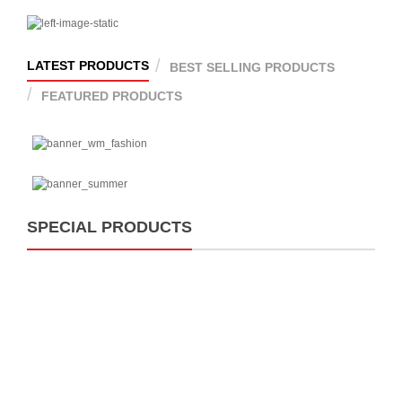
LATEST PRODUCTS
BEST SELLING PRODUCTS
FEATURED PRODUCTS
SPECIAL PRODUCTS
T
o
g
g
l
e
n
a