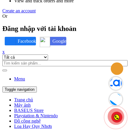
View and track orders and more
Create an account
Or
Đăng nhập với tài khoản
Facebook
Google
x
Menu
Toggle navigation
Trang chủ
Máy ảnh
BASEUS Store
Playstation & Nintendo
Đồ công nghệ
Loa Hay Quy Nhơn